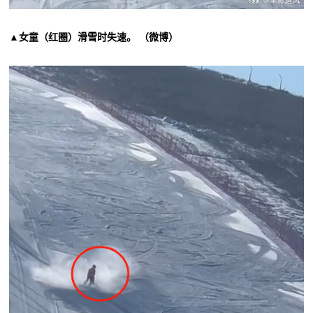
▲女童（红圈）滑雪时失速。 （微博）