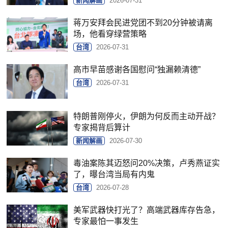
新闻解画
2026-07-31
蒋万安拜会民进党团不到20分钟被请离
场，他看穿绿营策略
台湾
2026-07-31
高市早苗感谢各国慰问“独漏赖清德”
台湾
2026-07-31
特朗普刚停火，伊朗为何反而主动开战？
专家揭背后算计
新闻解画
2026-07-30
毒油案陈其迈怒问20%决策，卢秀燕证实
了，曝台湾当局有内鬼
台湾
2026-07-28
美军武器快打光了？高端武器库存告急，
专家最怕一事发生