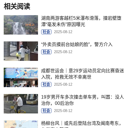
相关阅读
湖南两游客越栏5米瀑布滑落，撞岩壁堕
潭“毫发未伤”原因曝光
社会
2025-08-12
“外卖员摸前台姑娘的脸”，警方介入
社会
2025-08-12
成都世运会｜意29岁运动员定向比赛昏迷
入院，抢救无效不幸离世
社会
2025-08-12
19岁男开车多次撞击单车男，叫嚣：没人
治你，00后治你
社会
2025-08-12
杨柳台风｜或先后登陆台湾及闽南粤东，