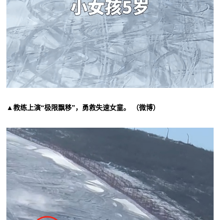
▲教练上演“极限飘移”，勇救失速女童。 （微博）