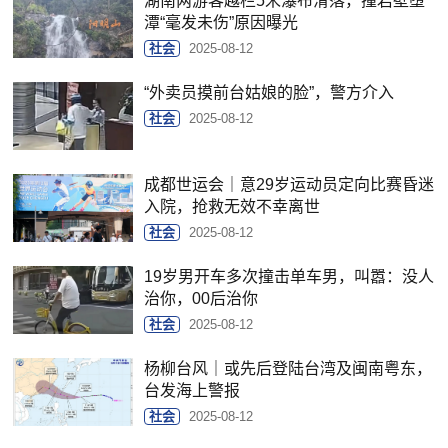
湖南两游客越栏5米瀑布滑落，撞岩壁堕
潭“毫发未伤”原因曝光
社会
2025-08-12
“外卖员摸前台姑娘的脸”，警方介入
社会
2025-08-12
成都世运会｜意29岁运动员定向比赛昏迷
入院，抢救无效不幸离世
社会
2025-08-12
19岁男开车多次撞击单车男，叫嚣：没人
治你，00后治你
社会
2025-08-12
杨柳台风｜或先后登陆台湾及闽南粤东，
台发海上警报
社会
2025-08-12