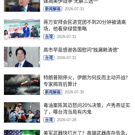
媒揭美伊战争“无解三选一”
新闻解画
2026-07-31
蒋万安拜会民进党团不到20分钟被请离
场，他看穿绿营策略
台湾
2026-07-31
高市早苗感谢各国慰问“独漏赖清德”
台湾
2026-07-31
特朗普刚停火，伊朗为何反而主动开战？
专家揭背后算计
新闻解画
2026-07-30
毒油案陈其迈怒问20%决策，卢秀燕证实
了，曝台湾当局有内鬼
台湾
2026-07-28
美军武器快打光了？高端武器库存告急，