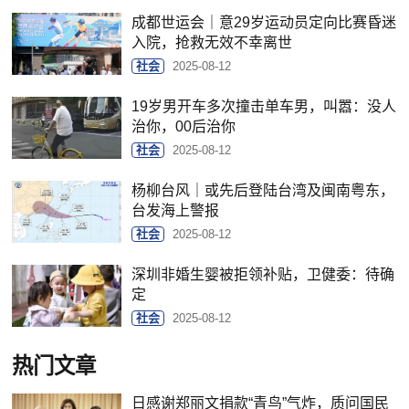
成都世运会｜意29岁运动员定向比赛昏迷
入院，抢救无效不幸离世
社会
2025-08-12
19岁男开车多次撞击单车男，叫嚣：没人
治你，00后治你
社会
2025-08-12
杨柳台风｜或先后登陆台湾及闽南粤东，
台发海上警报
社会
2025-08-12
深圳非婚生婴被拒领补贴，卫健委：待确
定
社会
2025-08-12
热门文章
日感谢郑丽文捐款“青鸟”气炸，质问国民