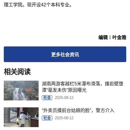
理工学院。现开设42个本科专业。
编辑︱叶金雅
更多
社会
资讯
相关阅读
湖南两游客越栏5米瀑布滑落，撞岩壁堕
潭“毫发未伤”原因曝光
社会
2025-08-12
“外卖员摸前台姑娘的脸”，警方介入
社会
2025-08-12