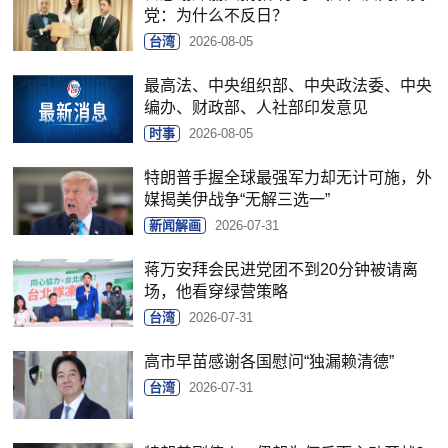
党：为什么不反日？
台湾
2026-08-05
最高法、中央组织部、中央政法委、中央
编办、财政部、人社部印发意见
时事
2026-08-05
特朗普手握全球最强军力却无计可施，外
媒揭美伊战争“无解三选一”
新闻解画
2026-07-31
蒋万安拜会民进党团不到20分钟被请离
场，他看穿绿营策略
台湾
2026-07-31
高市早苗感谢各国慰问“独漏赖清德”
台湾
2026-07-31