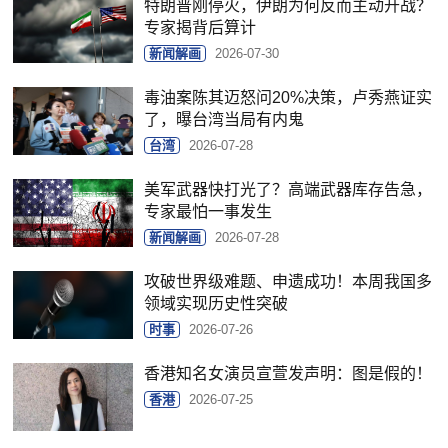
特朗普刚停火，伊朗为何反而主动开战？
专家揭背后算计
新闻解画
2026-07-30
毒油案陈其迈怒问20%决策，卢秀燕证实
了，曝台湾当局有内鬼
台湾
2026-07-28
美军武器快打光了？高端武器库存告急，
专家最怕一事发生
新闻解画
2026-07-28
攻破世界级难题、申遗成功！本周我国多
领域实现历史性突破
时事
2026-07-26
香港知名女演员宣萱发声明：图是假的！
香港
2026-07-25