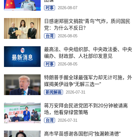
时事
2026-08-07
日感谢郑丽文捐款“青鸟”气炸，质问国民
党：为什么不反日？
台湾
2026-08-05
最高法、中央组织部、中央政法委、中央
编办、财政部、人社部印发意见
时事
2026-08-05
特朗普手握全球最强军力却无计可施，外
媒揭美伊战争“无解三选一”
新闻解画
2026-07-31
蒋万安拜会民进党团不到20分钟被请离
场，他看穿绿营策略
台湾
2026-07-31
高市早苗感谢各国慰问“独漏赖清德”