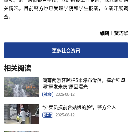
重视，第一时间报告学校，立即组成工作专班，深入调查相
关情况。目前警方也已受理学院和学生报案，立案开展调
查。
编辑︱贺巧华
更多
社会
资讯
相关阅读
湖南两游客越栏5米瀑布滑落，撞岩壁堕
潭“毫发未伤”原因曝光
社会
2025-08-12
“外卖员摸前台姑娘的脸”，警方介入
社会
2025-08-12