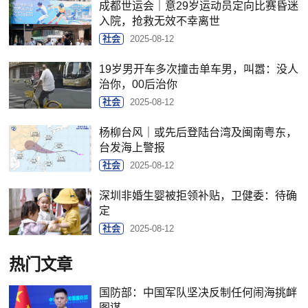
成都世运会｜意29岁运动员定向比赛昏迷
入院，抢救无效不幸离世
社会
2025-08-12
19岁男开车多次撞击单车男，叫嚣：没人
治你，00后治你
社会
2025-08-12
杨柳台风｜或先后登陆台湾及闽南粤东，
台发海上警报
社会
2025-08-12
深圳非婚生婴被拒领补贴，卫健委：待确
定
社会
2025-08-12
热门文章
国防部：中国军队坚决反制任何闹海挑衅
图谋