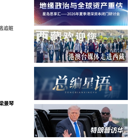
逃追赃
梁景琴