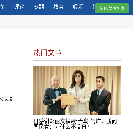
车
评论
专题
教育
娱乐
视频
简体/繁體切換
热门文章
家执法
日感谢郑丽文捐款“青鸟”气炸，质问
国民党：为什么不反日？