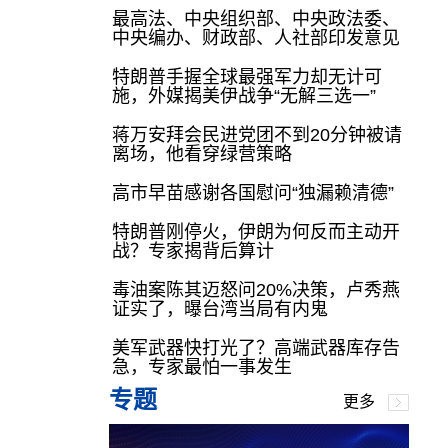
最高法、中央组织部、中央政法委、
中央编办、财政部、人社部印发意见
特朗普手握全球最强军力却无计可
施，外媒揭美伊战争“无解三选一”
蒋万安拜会民进党团不到20分钟被请
离场，他看穿绿营策略
高市早苗感谢各国慰问“独漏赖清德”
特朗普刚停火，伊朗为何反而主动开
战？专家揭背后算计
毒油案陈其迈怒问20%决策，卢秀燕
证实了，曝台湾当局有内鬼
美军武器快打光了？高端武器库存告
急，专家最怕一事发生
专题
更多