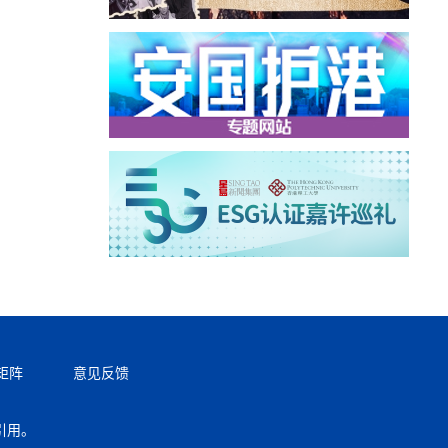
矩阵
意见反馈
引用。
返回顶部