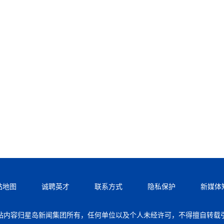
站地图
诚聘英才
联系方式
隐私保护
新媒体
站内容归星岛新闻集团所有，任何单位以及个人未经许可，不得擅自转载