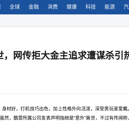
湾
全球
金融
消费
健康
科技
能源
汽
世，网传拒大金主追求遭谋杀引
亮、身材好，打机技巧出色，加上性格外向活泼，深受男玩家爱戴
。虽然，酷萱所属公司发表声明指她是“意外”离世，不过有传闻称