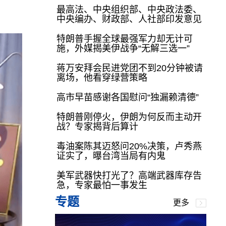
最高法、中央组织部、中央政法委、
中央编办、财政部、人社部印发意见
特朗普手握全球最强军力却无计可
施，外媒揭美伊战争“无解三选一”
蒋万安拜会民进党团不到20分钟被请
离场，他看穿绿营策略
高市早苗感谢各国慰问“独漏赖清德”
特朗普刚停火，伊朗为何反而主动开
战？专家揭背后算计
毒油案陈其迈怒问20%决策，卢秀燕
证实了，曝台湾当局有内鬼
美军武器快打光了？高端武器库存告
急，专家最怕一事发生
专题
更多