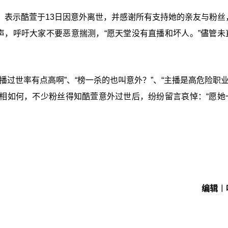
，表示酷萱于13日因意外离世，并感谢所有支持她的亲友与粉丝
声，呼吁大家不要恶意揣测，“愿天堂没有直播和坏人。”儘管未
过世率有点高啊”、“榜一杀的也叫意外？”、“主播是高危险职业”
真相如何，不少粉丝得知酷萱意外过世后，纷纷留言哀悼：“愿她
编辑︱