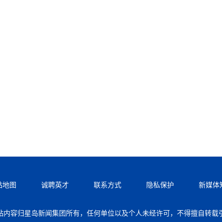
站地图
诚聘英才
联系方式
隐私保护
新媒体
站内容归星岛新闻集团所有，任何单位以及个人未经许可，不得擅自转载