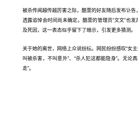
被杀传闻越传越厉害之际，酷萱的好友随后发布讣告
透露追悼会时间尚未确定。酷萱的管理员“文文”也发
及死因，这一表态似乎留下了暗示，引发更多猜测。
关于她的离世，网络上众说纷纭。网民纷纷感叹“女主播
叫被杀害，不叫意外”、“杀人犯这都能隐身”。无论
走”。