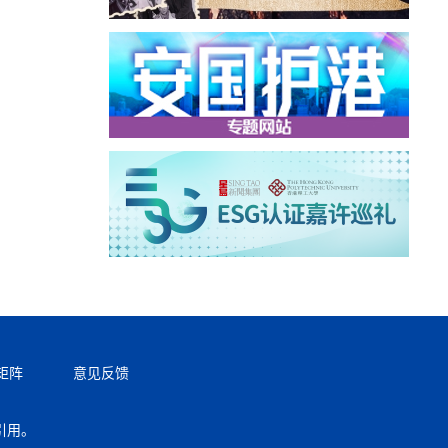
矩阵
意见反馈
引用。
返回顶部