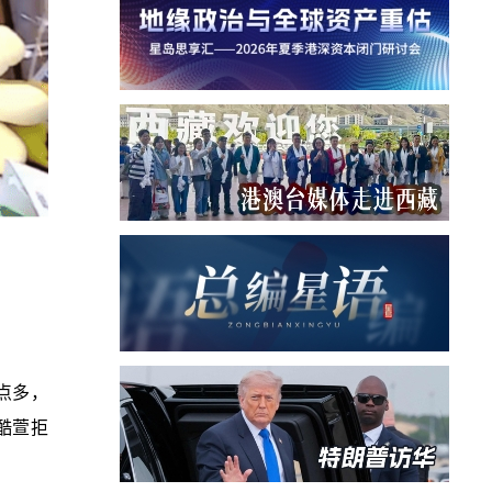
点多，
酷萱拒