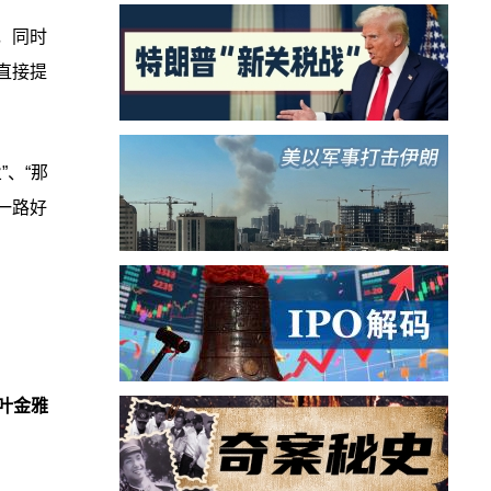
，同时
直接提
、“那
一路好
叶金雅