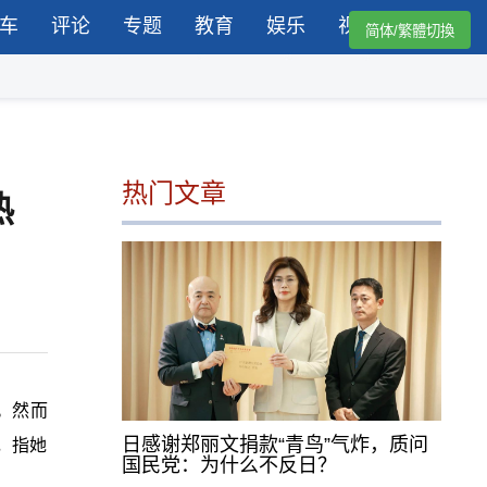
车
评论
专题
教育
娱乐
视频
简体/繁體切換
热门文章
热
。然而
日感谢郑丽文捐款“青鸟”气炸，质问
，指她
国民党：为什么不反日？