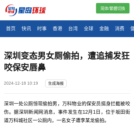
简体/繁體切換
首页
快讯
时事
香港
台湾
全球
金融
消费
深圳变态男女厕偷拍，遭追捕发狂
咬保安唇鼻
2024-12-18 10:19
生成海报
深圳一处公厕惊现偷拍男，万科物业的保安员挺身拦截被咬
伤。据深圳新闻网消息，事件发生在12月1日，位于坂田街
道万科城社区一公厕内，一名女子遭李某龙偷拍。