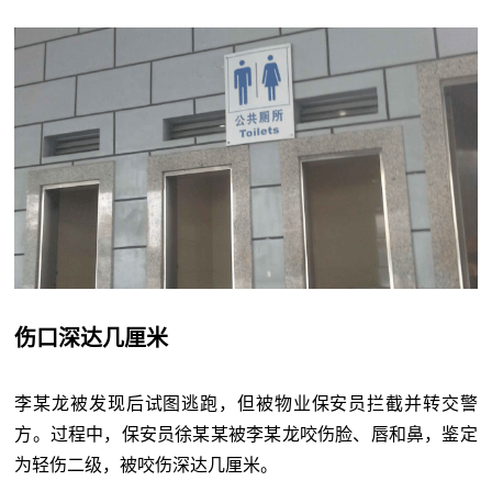
伤口深达几厘米
李某龙被发现后试图逃跑，但被物业保安员拦截并转交警
方。过程中，保安员徐某某被李某龙咬伤脸、唇和鼻，鉴定
为轻伤二级，被咬伤深达几厘米。