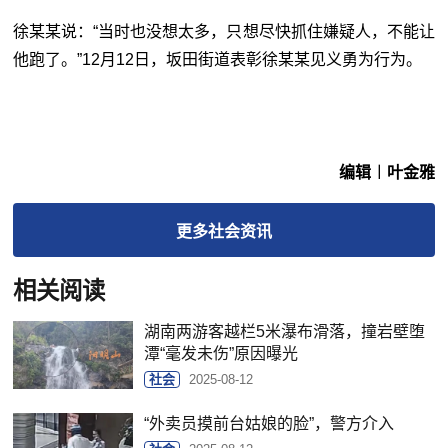
徐某某说：“当时也没想太多，只想尽快抓住嫌疑人，不能让
他跑了。”12月12日，坂田街道表彰徐某某见义勇为行为。
编辑︱叶金雅
更多
社会
资讯
相关阅读
湖南两游客越栏5米瀑布滑落，撞岩壁堕
潭“毫发未伤”原因曝光
社会
2025-08-12
“外卖员摸前台姑娘的脸”，警方介入