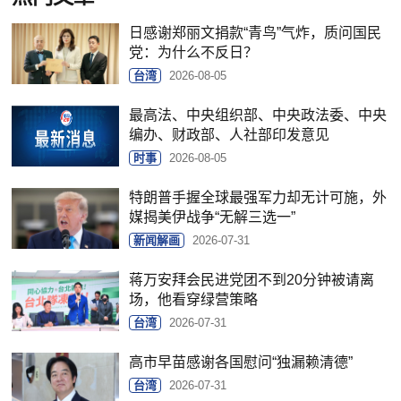
日感谢郑丽文捐款“青鸟”气炸，质问国民
党：为什么不反日？
台湾
2026-08-05
最高法、中央组织部、中央政法委、中央
编办、财政部、人社部印发意见
时事
2026-08-05
特朗普手握全球最强军力却无计可施，外
媒揭美伊战争“无解三选一”
新闻解画
2026-07-31
蒋万安拜会民进党团不到20分钟被请离
场，他看穿绿营策略
台湾
2026-07-31
高市早苗感谢各国慰问“独漏赖清德”
台湾
2026-07-31