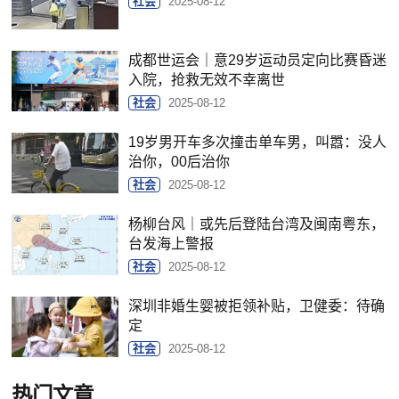
社会
2025-08-12
成都世运会｜意29岁运动员定向比赛昏迷
入院，抢救无效不幸离世
社会
2025-08-12
19岁男开车多次撞击单车男，叫嚣：没人
治你，00后治你
社会
2025-08-12
杨柳台风｜或先后登陆台湾及闽南粤东，
台发海上警报
社会
2025-08-12
深圳非婚生婴被拒领补贴，卫健委：待确
定
社会
2025-08-12
热门文章