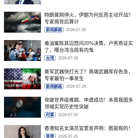
特朗普刚停火，伊朗为何反而主动开战？
专家揭背后算计
新闻解画
2026-07-30
毒油案陈其迈怒问20%决策，卢秀燕证实
了，曝台湾当局有内鬼
台湾
2026-07-28
美军武器快打光了？高端武器库存告急，
专家最怕一事发生
新闻解画
2026-07-28
攻破世界级难题、申遗成功！本周我国多
领域实现历史性突破
时事
2026-07-26
香港知名女演员宣萱发声明：图是假的！
香港
2026-07-25