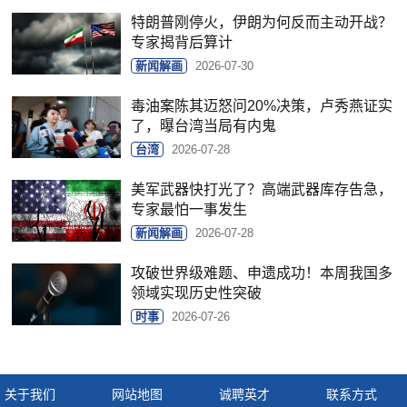
特朗普刚停火，伊朗为何反而主动开战？
专家揭背后算计
新闻解画
2026-07-30
毒油案陈其迈怒问20%决策，卢秀燕证实
了，曝台湾当局有内鬼
台湾
2026-07-28
美军武器快打光了？高端武器库存告急，
专家最怕一事发生
新闻解画
2026-07-28
攻破世界级难题、申遗成功！本周我国多
领域实现历史性突破
时事
2026-07-26
关于我们
网站地图
诚聘英才
联系方式