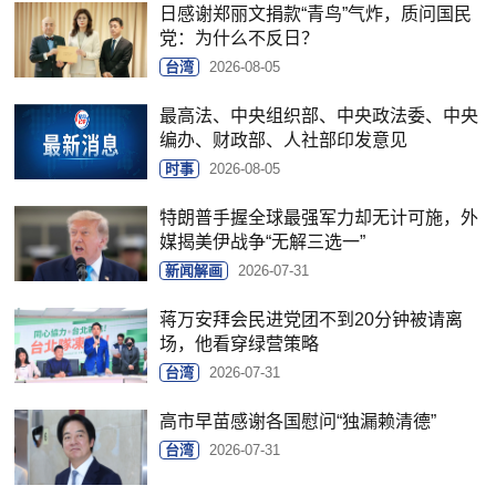
日感谢郑丽文捐款“青鸟”气炸，质问国民
党：为什么不反日？
台湾
2026-08-05
最高法、中央组织部、中央政法委、中央
编办、财政部、人社部印发意见
时事
2026-08-05
特朗普手握全球最强军力却无计可施，外
媒揭美伊战争“无解三选一”
新闻解画
2026-07-31
蒋万安拜会民进党团不到20分钟被请离
场，他看穿绿营策略
台湾
2026-07-31
高市早苗感谢各国慰问“独漏赖清德”
台湾
2026-07-31