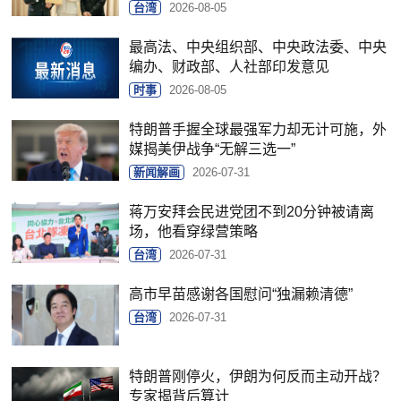
台湾
2026-08-05
最高法、中央组织部、中央政法委、中央
编办、财政部、人社部印发意见
时事
2026-08-05
特朗普手握全球最强军力却无计可施，外
媒揭美伊战争“无解三选一”
新闻解画
2026-07-31
蒋万安拜会民进党团不到20分钟被请离
场，他看穿绿营策略
台湾
2026-07-31
高市早苗感谢各国慰问“独漏赖清德”
台湾
2026-07-31
特朗普刚停火，伊朗为何反而主动开战？
专家揭背后算计