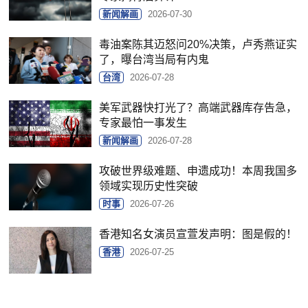
新闻解画
2026-07-30
毒油案陈其迈怒问20%决策，卢秀燕证实
了，曝台湾当局有内鬼
台湾
2026-07-28
美军武器快打光了？高端武器库存告急，
专家最怕一事发生
新闻解画
2026-07-28
攻破世界级难题、申遗成功！本周我国多
领域实现历史性突破
时事
2026-07-26
香港知名女演员宣萱发声明：图是假的！
香港
2026-07-25