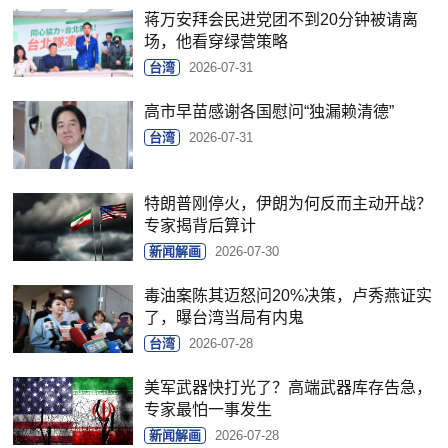
蒋万安拜会民进党团不到20分钟被请离
场，他看穿绿营策略
台湾
2026-07-31
高市早苗感谢各国慰问“独漏赖清德”
台湾
2026-07-31
特朗普刚停火，伊朗为何反而主动开战？
专家揭背后算计
新闻解画
2026-07-30
毒油案陈其迈怒问20%决策，卢秀燕证实
了，曝台湾当局有内鬼
台湾
2026-07-28
美军武器快打光了？高端武器库存告急，
专家最怕一事发生
新闻解画
2026-07-28