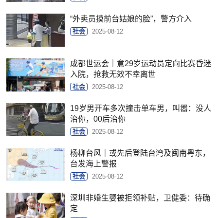
“外卖员摸前台姑娘的脸”，警方介入
社会
2025-08-12
成都世运会｜意29岁运动员定向比赛昏迷
入院，抢救无效不幸离世
社会
2025-08-12
19岁男开车多次撞击单车男，叫嚣：没人
治你，00后治你
社会
2025-08-12
杨柳台风｜或先后登陆台湾及闽南粤东，
台发海上警报
社会
2025-08-12
深圳非婚生婴被拒领补贴，卫健委：待确
定