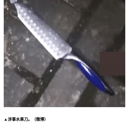
▲涉事水果刀。（微博）