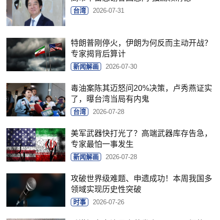
台湾
2026-07-31
特朗普刚停火，伊朗为何反而主动开战？
专家揭背后算计
新闻解画
2026-07-30
毒油案陈其迈怒问20%决策，卢秀燕证实
了，曝台湾当局有内鬼
台湾
2026-07-28
美军武器快打光了？高端武器库存告急，
专家最怕一事发生
新闻解画
2026-07-28
攻破世界级难题、申遗成功！本周我国多
领域实现历史性突破
时事
2026-07-26