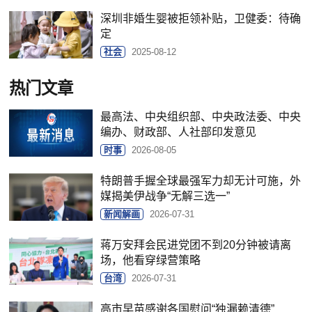
深圳非婚生婴被拒领补贴，卫健委：待确
定
社会
2025-08-12
热门文章
最高法、中央组织部、中央政法委、中央
编办、财政部、人社部印发意见
时事
2026-08-05
特朗普手握全球最强军力却无计可施，外
媒揭美伊战争“无解三选一”
新闻解画
2026-07-31
蒋万安拜会民进党团不到20分钟被请离
场，他看穿绿营策略
台湾
2026-07-31
高市早苗感谢各国慰问“独漏赖清德”