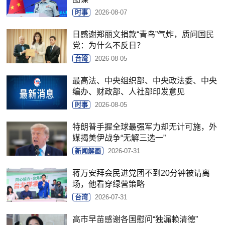
时事
2026-08-07
日感谢郑丽文捐款“青鸟”气炸，质问国民
党：为什么不反日？
台湾
2026-08-05
最高法、中央组织部、中央政法委、中央
编办、财政部、人社部印发意见
时事
2026-08-05
特朗普手握全球最强军力却无计可施，外
媒揭美伊战争“无解三选一”
新闻解画
2026-07-31
蒋万安拜会民进党团不到20分钟被请离
场，他看穿绿营策略
台湾
2026-07-31
高市早苗感谢各国慰问“独漏赖清德”