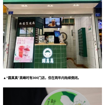
▲“圆真真”高峰时有300门店，但在两年内陆续倒闭。