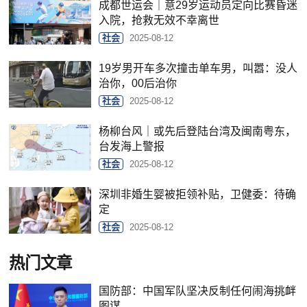
成都世运会｜意29岁运动员定向比赛昏迷
入院，抢救无效不幸离世
社会
2025-08-12
19岁男开车多次撞击单车男，叫嚣：没人
治你，00后治你
社会
2025-08-12
杨柳台风｜或先后登陆台湾及闽南粤东，
台发海上警报
社会
2025-08-12
深圳非婚生婴被拒领补贴，卫健委：待确
定
社会
2025-08-12
热门文章
国防部：中国军队坚决反制任何闹海挑衅
图谋