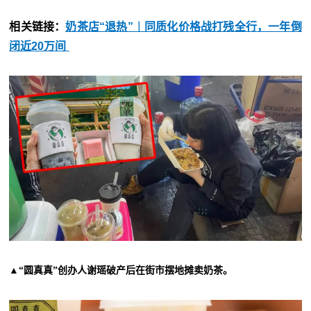
相关链接：
奶茶店“退热”︱同质化价格战打残全行，一年倒
闭近20万间
▲“圆真真”创办人谢瑶破产后在街市摆地摊卖奶茶。