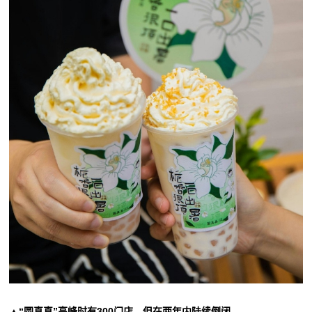
▲“圆真真”高峰时有300门店，但在两年内陆续倒闭。