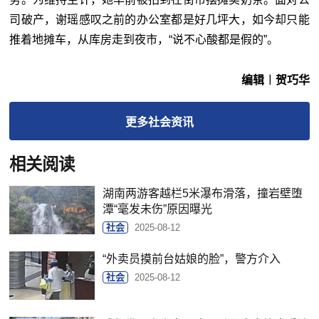
司破产，谢瑶感叹之前的办公室都是好几坪大，如今却只能
推着地摊车，从库房走到夜市，“说不心酸都是假的”。
编辑︱贺巧华
更多
社会
资讯
相关阅读
湖南两游客越栏5米瀑布滑落，撞岩壁堕
潭“毫发未伤”原因曝光
社会
2025-08-12
“外卖员摸前台姑娘的脸”，警方介入
社会
2025-08-12