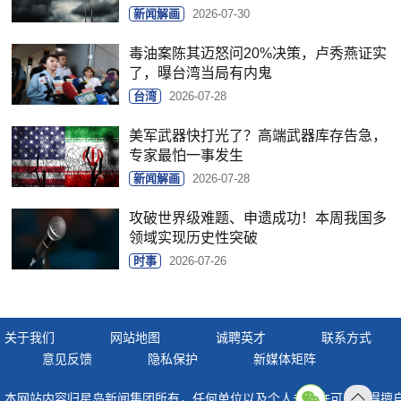
新闻解画
2026-07-30
毒油案陈其迈怒问20%决策，卢秀燕证实
了，曝台湾当局有内鬼
台湾
2026-07-28
美军武器快打光了？高端武器库存告急，
专家最怕一事发生
新闻解画
2026-07-28
攻破世界级难题、申遗成功！本周我国多
领域实现历史性突破
时事
2026-07-26
关于我们
网站地图
诚聘英才
联系方式
意见反馈
隐私保护
新媒体矩阵
本网站内容归星岛新闻集团所有，任何单位以及个人未经许可，不得擅