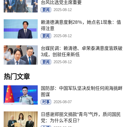
台风比选党主席重要
要闻
2025-08-12
赖清德满意度剩28％，她点名1现象：值
得注意
要闻
2025-08-12
台媒民调：赖清德、卓荣泰满意度皆跌破
3成，创就任来新低
要闻
2025-08-12
热门文章
国防部：中国军队坚决反制任何闹海挑衅
图谋
时事
2026-08-07
日感谢郑丽文捐款“青鸟”气炸，质问国民
党：为什么不反日？