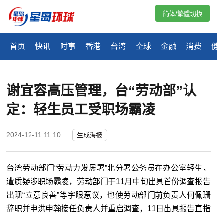
简体/繁體切換
首页
快讯
时事
香港
台湾
全球
金融
消费
谢宜容高压管理，台“劳动部”认
定：轻生员工受职场霸凌
2024-12-11 11:10
生成海报
台湾
劳动部门“
劳动力发展署
”
北分署公务员在办公室轻生，
遭质疑涉职场霸凌，劳动部门于11月中旬出具首份调查报告
出现“立意良善”等字眼惹议，也使劳动部门前负责人何佩珊
辞职并申洪申翰接任负责人并重启调查，11日出具报告直指