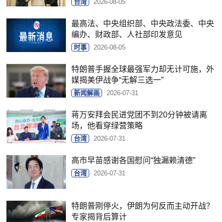
台湾
2026-08-05
最高法、中央组织部、中央政法委、中央
编办、财政部、人社部印发意见
时事
2026-08-05
特朗普手握全球最强军力却无计可施，外
媒揭美伊战争“无解三选一”
新闻解画
2026-07-31
蒋万安拜会民进党团不到20分钟被请离
场，他看穿绿营策略
台湾
2026-07-31
高市早苗感谢各国慰问“独漏赖清德”
台湾
2026-07-31
特朗普刚停火，伊朗为何反而主动开战？
专家揭背后算计