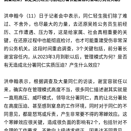
洪申翰今（11）日于记者会中表示，同仁轻生我们除了难
过、不舍外，也尽最大的力量，去还原吴姓公务员生前经
历、工作遭遇、压力等，这是给家属、社会真相重要的关
键，在还原过程中也能彻底检讨，也才可能重建受伤非常深
的公务机关。这段时间重启调查，3个关键包括，前分署长
谢宜容任内，从2023年3月到职以后，管理模式为何？是否
有无造成北分署同仁实质压迫？产生什么效应？
洪申翰表示，根据调查及大量同仁的访谈，谢宜容就任以
来，确实存在管理模式高度不当，很多同仁描述谢其实就是
一直用高压、威吓模式，领导北分署同仁，真的让北分署处
在高度压迫、甚至感到窒息的工作环境，同时对于同仁的不
同意见，都是怒骂或斥责，产生非常要不得的寒蝉效应。这
个寒蝉效应很关键，造成很负面的影响有2个，包括针对不
合理的工作要求，不敢向上级请求修正，因表达不同意见，