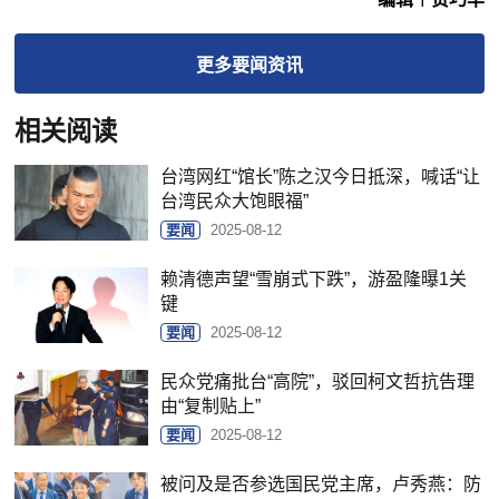
更多
要闻
资讯
相关阅读
台湾网红“馆长”陈之汉今日抵深，喊话“让
台湾民众大饱眼福”
要闻
2025-08-12
赖清德声望“雪崩式下跌”，游盈隆曝1关
键
要闻
2025-08-12
民众党痛批台“高院”，驳回柯文哲抗告理
由“复制贴上”
要闻
2025-08-12
被问及是否参选国民党主席，卢秀燕：防