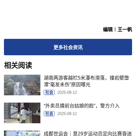
编辑︱王一帆
更多
社会
资讯
相关阅读
湖南两游客越栏5米瀑布滑落，撞岩壁堕
潭“毫发未伤”原因曝光
社会
2025-08-12
“外卖员摸前台姑娘的脸”，警方介入
社会
2025-08-12
成都世运会｜意29岁运动员定向比赛昏迷