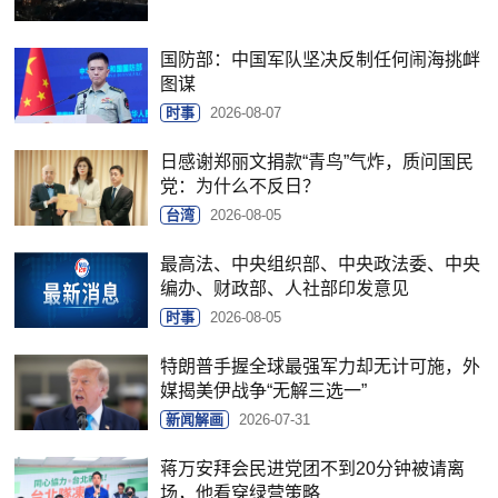
国防部：中国军队坚决反制任何闹海挑衅
图谋
时事
2026-08-07
日感谢郑丽文捐款“青鸟”气炸，质问国民
党：为什么不反日？
台湾
2026-08-05
最高法、中央组织部、中央政法委、中央
编办、财政部、人社部印发意见
时事
2026-08-05
特朗普手握全球最强军力却无计可施，外
媒揭美伊战争“无解三选一”
新闻解画
2026-07-31
蒋万安拜会民进党团不到20分钟被请离
场，他看穿绿营策略