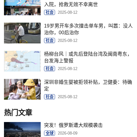
入院，抢救无效不幸离世
社会
2025-08-12
19岁男开车多次撞击单车男，叫嚣：没人
治你，00后治你
社会
2025-08-12
杨柳台风｜或先后登陆台湾及闽南粤东，
台发海上警报
社会
2025-08-12
深圳非婚生婴被拒领补贴，卫健委：待确
定
社会
2025-08-12
热门文章
突发！俄罗斯遭大规模袭击
全球
2026-08-09