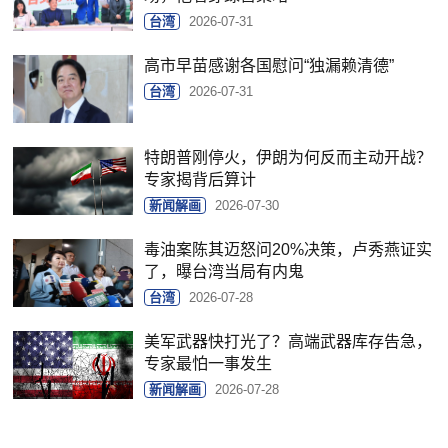
台湾
2026-07-31
高市早苗感谢各国慰问“独漏赖清德”
台湾
2026-07-31
特朗普刚停火，伊朗为何反而主动开战？
专家揭背后算计
新闻解画
2026-07-30
毒油案陈其迈怒问20%决策，卢秀燕证实
了，曝台湾当局有内鬼
台湾
2026-07-28
美军武器快打光了？高端武器库存告急，
专家最怕一事发生
新闻解画
2026-07-28