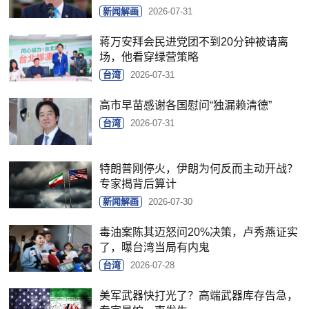
新闻解画
2026-07-31
蒋万安拜会民进党团不到20分钟被请离
场，他看穿绿营策略
台湾
2026-07-31
高市早苗感谢各国慰问“独漏赖清德”
台湾
2026-07-31
特朗普刚停火，伊朗为何反而主动开战？
专家揭背后算计
新闻解画
2026-07-30
毒油案陈其迈怒问20%决策，卢秀燕证实
了，曝台湾当局有内鬼
台湾
2026-07-28
美军武器快打光了？高端武器库存告急，