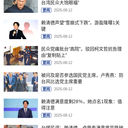
台湾民众大饱眼福”
要闻
2025-08-12
赖清德声望“雪崩式下跌”，游盈隆曝1关
键
要闻
2025-08-12
民众党痛批台“高院”，驳回柯文哲抗告理
由“复制贴上”
要闻
2025-08-12
被问及是否参选国民党主席，卢秀燕：防
台风比选党主席重要
要闻
2025-08-12
赖清德满意度剩28％，她点名1现象：值
得注意
要闻
2025-08-12
台媒民调：赖清德、卓荣泰满意度皆跌破