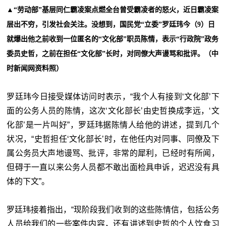
▲
“劳动部”基层同仁霸凌案点燃全台曾受霸凌者的怒火，近日霸凌案
层出不穷，引发社会关注。没想到，国民党“立委”罗廷玮今（9）日
就爆出他之前收到一位匿名的“文化部”职员陈情，表示“行政院”政务
委员史哲，之前在担任“文化部”长时，对同僚大声谩骂和批评。（中
时新闻网资料照）
罗廷玮今日接受媒体访问时表示，“我个人有接到‘
文化部
’
下
面的公务人员的陈情，这次‘
文化部
长
’
由史哲换成李远，‘
文
化部
’
是一片叫好”，罗廷玮据陈情人给他的讲述，提到几个
状况，“史哲担任‘
文化部
长
’
时，在他任内对同事、同僚及下
属公务员大声地谩骂、批评，非常的犀利，已经时有所闻，
但碍于一直以来公务人员都不敢出面检具申诉，迟迟没有具
体的下文”。
罗廷玮接着指出，“现阶段我们收到的这些陈情信，包括公务
人员给我们的一些案件内容，还有讲述到史哲的个人饮食习