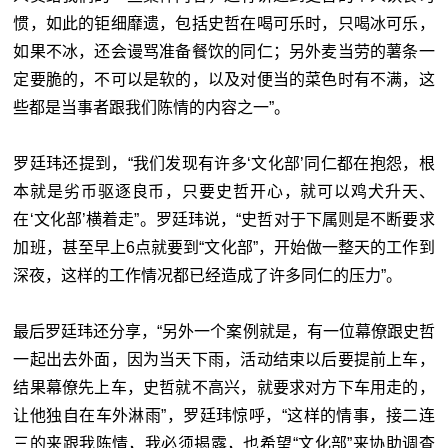
惯，如此的钜细靡遗，包括史哲在喝可乐时，只喝冰可乐，
如果不冰，还会谩骂准备餐饮的同仁；另外麦当劳的薯条一
定要脆的，不可以是软的，以及对便当的菜色时有不满，这
些都是当事者跟我们陈情的内容之一”。
罗廷玮还提到，“我们发现有许多‘
文化部
’同仁都在抱怨，根
本就是劣币驱逐良币，只要史哲开心，就可以鸡犬升天、
在‘
文化部
’横着走”。罗廷玮说，“史哲对于下属则是不断要求
加班，甚至早上6点就要到“文化部”，开始做一整天的工作到
深夜，这样的工作情况都已经造成了许多同仁的压力”。
最后罗廷玮还分享，“另外一个案例就是，有一位幕僚跟史哲
一起出去外面，因为当天下雨，活动结束以后要提前上车，
结果幕僚先上车，史哲就不高兴，就要求对方下车用走的，
让他独自在车外淋雨”，罗廷玮惊呼，“这样的情事，接二连
三的来跟我陈情，我必须揭露，也希望“文化部”来协助调查