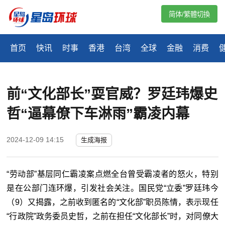
简体/繁體切換
首页
快讯
时事
香港
台湾
全球
金融
消费
前“文化部长”耍官威？罗廷玮爆史
哲“逼幕僚下车淋雨”霸凌内幕
2024-12-09 14:15
生成海报
“劳动部”基层同仁霸凌案点燃全台曾受霸凌者的怒火，特别
是在公部门连环爆，引发社会关注。国民党“立委”罗廷玮今
（9）又揭露，之前收到匿名的“文化部”职员陈情，表示现任
“行政院”政务委员史哲，之前在担任“文化部
长
”
时，对同僚大