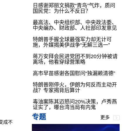
日感谢郑丽文捐款“青鸟”气炸，质问
国民党：为什么不反日？
最高法、中央组织部、中央政法委、
中央编办、财政部、人社部印发意见
特朗普手握全球最强军力却无计可
施，外媒揭美伊战争“无解三选一”
蒋万安拜会民进党团不到20分钟被请
离场，他看穿绿营策略
高市早苗感谢各国慰问“独漏赖清德”
特朗普刚停火，伊朗为何反而主动开
战？专家揭背后算计
毒油案陈其迈怒问20%决策，卢秀燕
证实了，曝台湾当局有内鬼
专题
更多
变成不