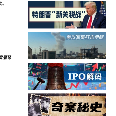
离。
梁景琴