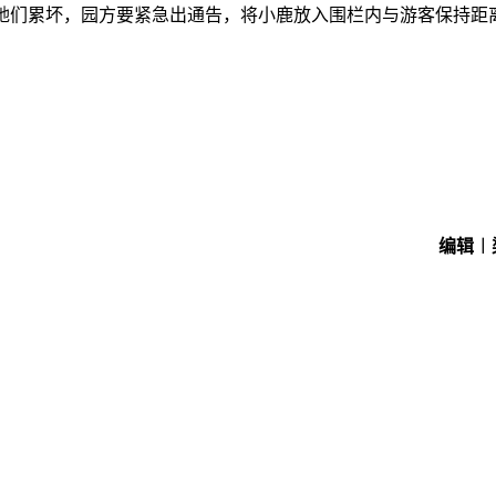
牠们累坏，园方要紧急出通告，将小鹿放入围栏内与游客保持距
编辑︱