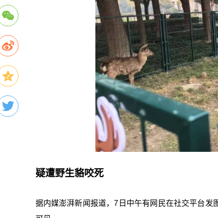
疑遭野生貉咬死
据内媒澎湃新闻报道，7日中午有网民在社交平台发