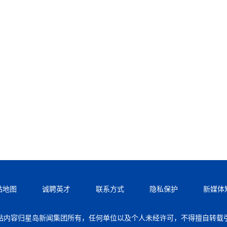
站地图
诚聘英才
联系方式
隐私保护
新媒体
站内容归星岛新闻集团所有，任何单位以及个人未经许可，不得擅自转载