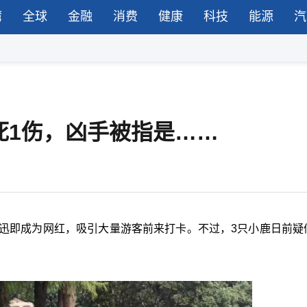
湾
全球
金融
消费
健康
科技
能源
汽
死1伤，凶手被指是……
，迅即成为网红，吸引大量游客前来打卡。不过，3只小鹿日前疑