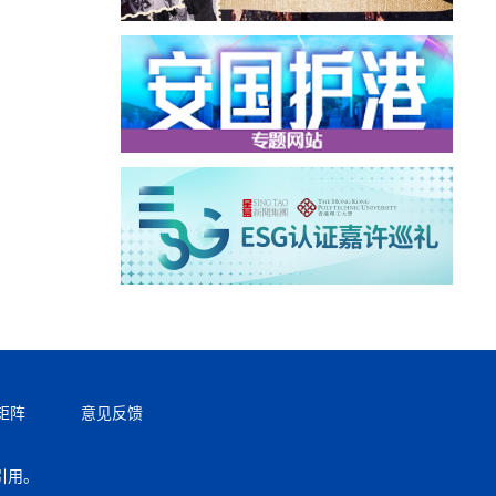
矩阵
意见反馈
引用。
返回顶部