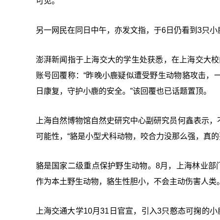
可见。
另一网民在同日中午，亦发文指，于6日仍看到3只小
澎湃新闻指于上海交大的学生处获悉，在上海交大校内
账号回覆称：“昨晚小鹿疑似遭受野生动物貉攻击，
日康复，守护小鹿的安全。”该回覆也已话题置顶。
上海自然博物馆自然史研究中心副研究员何鑫表示，
可能性，“貉是小型犬科动物，咬合力没那么强，真的
貉是国家二级重点保护野生动物。8月，上海林业部
作为本土野生动物，貉生性胆小，不会主动伤害人类
上海交通大学10月31日官宣，引入3只憨态可掬的