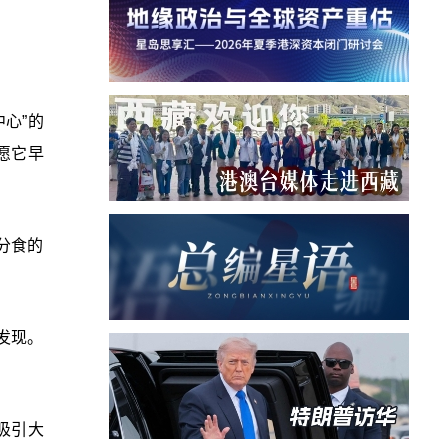
心”的
愿它早
分食的
发现。
吸引大