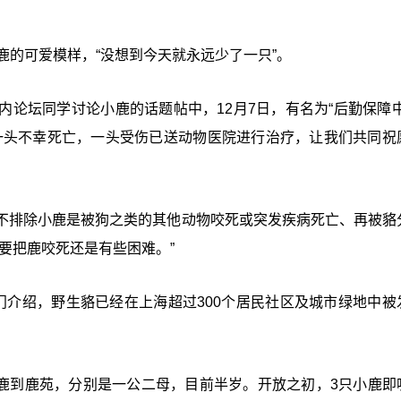
鹿的可爱模样，“没想到今天就永远少了一只”。
论坛同学讨论小鹿的话题帖中，12月7日，有名为“后勤保障中
一头不幸死亡，一头受伤已送动物医院进行治疗，让我们共同祝
不排除小鹿是被狗之类的其他动物咬死或突发疾病死亡、再被貉
要把鹿咬死还是有些困难。”
门介绍，野生貉已经在上海超过300个居民社区及城市绿地中被
。
小鹿到鹿苑，分别是一公二母，目前半岁。开放之初，3只小鹿即