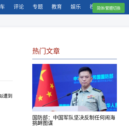
车
评论
专题
教育
娱乐
视频
简体/繁體切換
热门文章
似遭到
国防部：中国军队坚决反制任何闹海
挑衅图谋