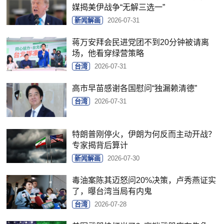
媒揭美伊战争“无解三选一”
新闻解画
2026-07-31
蒋万安拜会民进党团不到20分钟被请离
场，他看穿绿营策略
台湾
2026-07-31
高市早苗感谢各国慰问“独漏赖清德”
台湾
2026-07-31
特朗普刚停火，伊朗为何反而主动开战？
专家揭背后算计
新闻解画
2026-07-30
毒油案陈其迈怒问20%决策，卢秀燕证实
了，曝台湾当局有内鬼
台湾
2026-07-28