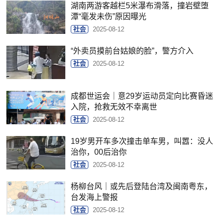
湖南两游客越栏5米瀑布滑落，撞岩壁堕
潭“毫发未伤”原因曝光
社会
2025-08-12
“外卖员摸前台姑娘的脸”，警方介入
社会
2025-08-12
成都世运会｜意29岁运动员定向比赛昏迷
入院，抢救无效不幸离世
社会
2025-08-12
19岁男开车多次撞击单车男，叫嚣：没人
治你，00后治你
社会
2025-08-12
杨柳台风｜或先后登陆台湾及闽南粤东，
台发海上警报
社会
2025-08-12