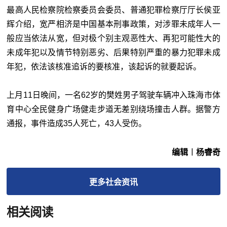
最高人民检察院检察委员会委员、普通犯罪检察厅厅长侯亚
辉介绍，宽严相济是中国基本刑事政策，对涉罪未成年人一
般应当依法从宽，但对极个别主观恶性大、再犯可能性大的
未成年犯以及情节特别恶劣、后果特别严重的暴力犯罪未成
年犯，依法该核准追诉的要核准，该起诉的就要起诉。
上月11日晚间，一名62岁的樊姓男子驾驶车辆冲入珠海市体
育中心全民健身广场健走步道无差别绕场撞击人群。据警方
通报，事件造成35人死亡，43人受伤。
编辑︱杨睿奇
更多
社会
资讯
相关阅读