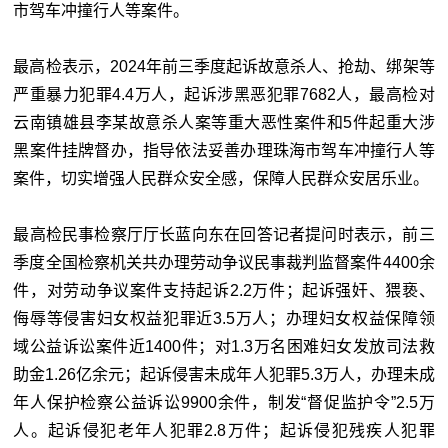
市驾车冲撞行人等案件。
最高检表示，2024年前三季度起诉故意杀人、抢劫、绑架等
严重暴力犯罪4.4万人，起诉涉黑恶犯罪7682人，最高检对
云南镇雄县李某故意杀人案等重大恶性案件和5件起重大涉
黑案件挂牌督办，指导依法妥善办理珠海市驾车冲撞行人等
案件，切实增强人民群众安全感，保障人民群众安居乐业。
最高检民事检察厅厅长蓝向东在回答记者提问时表示，前三
季度全国检察机关共办理劳动争议民事裁判监督案件4400余
件，对劳动争议案件支持起诉2.2万件；起诉强奸、猥亵、
侮辱等侵害妇女权益犯罪近3.5万人；办理妇女权益保障领
域公益诉讼案件近1400件；对1.3万名困难妇女发放司法救
助金1.26亿余元；起诉侵害未成年人犯罪5.3万人，办理未成
年人保护检察公益诉讼9900余件，制发“督促监护令”2.5万
人。起诉侵犯老年人犯罪2.8万件；起诉侵犯残疾人犯罪