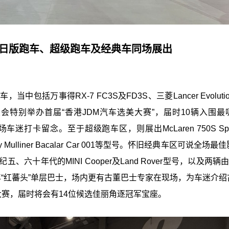
JDM日版跑车、超级跑车及经典车同场展出
括万事得RX-7 FC3S及FD3S、三菱Lancer Evoluti
，今年大会特别举办首届“香港JDM汽车选美大赛”，届时10辆入围
打卡留念。至于超级跑车区，则展出McLaren 750S Spi
r、Bentley Mulliner Bacalar Car 001等型号。怀旧经典车区可说全场
代的MINI Cooper及Land Rover型号，以及两辆由Is
及1963年“红蕃头”单层巴士，场内更有古董巴士专家在现场，为车迷介
模大赛，届时将会有14位候选佳丽角逐冠军宝座。