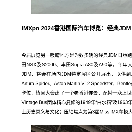
IMXpo 2024香港国际汽车博览：经典
今届展览另一吸睛地方是为数多辆的经典JDM日版跑车，当中包
田NSX及S2000、丰田Supra A80及A90等
JDM，将会在场内JDM特定展区公开展出，以供到场车迷
Artura Spider、Aston Martin V12 Speedste
卡位，皆因大会建了一个老香港佈景，配衬一众上世纪五、六十年
Vintage Bus团体精心复修的1949年“白水箱”
士历史意义与文化；压轴焦点为第3届Miss IMX车