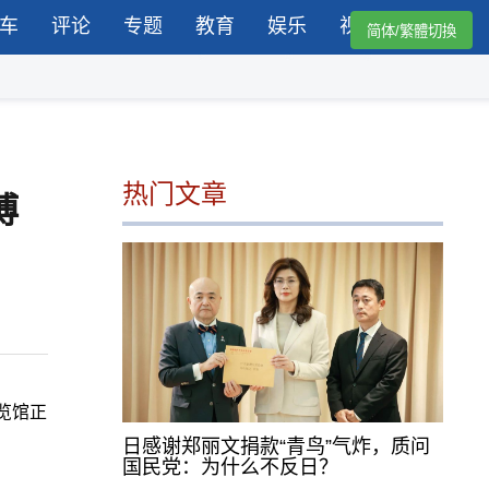
车
评论
专题
教育
娱乐
视频
简体/繁體切換
热门文章
博
博览馆正
日感谢郑丽文捐款“青鸟”气炸，质问
国民党：为什么不反日？