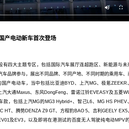
多款国产电动新车首次登场
场内共设有四大主题专区，包括国际汽车展厅连超跑区、新能源与未
个汽车品牌参与，展出不同品牌、不同产地、不同时期的乘用车、
国产电动车，当中包括比亚迪BYD、上汽MG、极氪ZEEKR
汽大通Maxus、东风DongFeng、雷诺江铃EVEASY及五菱WU
括上汽MG的MG3 Hybrid+、智己L6、MG HS PHE
TEC HT、腾势DENZA Z9 GT、方程豹BAO 5、吉利GEELY EX
GSE、LEV01及EV3，以及即将在港测试的百度无人驾驶纯电动MPV的