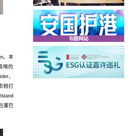
on、本
最吸晴的
der、
最佳影相打
land
绍古董巴