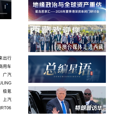
来出行
商用车
、广汽
LING
V、极氪
5、上汽
RT06