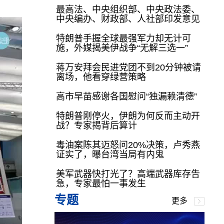
最高法、中央组织部、中央政法委、
中央编办、财政部、人社部印发意见
特朗普手握全球最强军力却无计可
施，外媒揭美伊战争“无解三选一”
蒋万安拜会民进党团不到20分钟被请
离场，他看穿绿营策略
高市早苗感谢各国慰问“独漏赖清德”
特朗普刚停火，伊朗为何反而主动开
战？专家揭背后算计
毒油案陈其迈怒问20%决策，卢秀燕
证实了，曝台湾当局有内鬼
美军武器快打光了？高端武器库存告
急，专家最怕一事发生
专题
更多