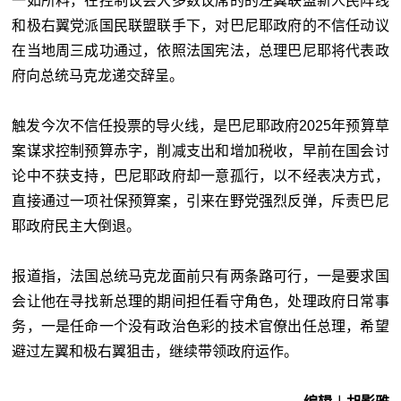
一如所料，在控制议会大多数议席的的左翼联盟新人民阵线
和极右翼党派国民联盟联手下，对巴尼耶政府的不信任动议
在当地周三成功通过，依照法国宪法，总理巴尼耶将代表政
府向总统马克龙递交辞呈。
触发今次不信任投票的导火线，是巴尼耶政府2025年预算草
案谋求控制预算赤字，削减支出和增加税收，早前在国会讨
论中不获支持，巴尼耶政府却一意孤行，以不经表决方式，
直接通过一项社保预算案，引来在野党强烈反弹，斥责巴尼
耶政府民主大倒退。
报道指，法国总统马克龙面前只有两条路可行，一是要求国
会让他在寻找新总理的期间担任看守角色，处理政府日常事
务，一是任命一个没有政治色彩的技术官僚出任总理，希望
避过左翼和极右翼狙击，继续带领政府运作。