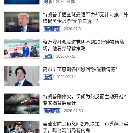
时事
2026-08-05
特朗普手握全球最强军力却无计可施，外
媒揭美伊战争“无解三选一”
新闻解画
2026-07-31
蒋万安拜会民进党团不到20分钟被请离
场，他看穿绿营策略
台湾
2026-07-31
高市早苗感谢各国慰问“独漏赖清德”
台湾
2026-07-31
特朗普刚停火，伊朗为何反而主动开战？
专家揭背后算计
新闻解画
2026-07-30
毒油案陈其迈怒问20%决策，卢秀燕证实
了，曝台湾当局有内鬼