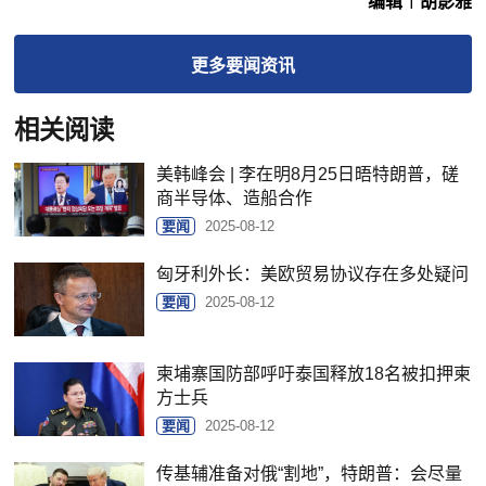
编辑︱胡影雅
更多
要闻
资讯
相关阅读
美韩峰会 | 李在明8月25日晤特朗普，磋
商半导体、造船合作
要闻
2025-08-12
匈牙利外长：美欧贸易协议存在多处疑问
要闻
2025-08-12
柬埔寨国防部呼吁泰国释放18名被扣押柬
方士兵
要闻
2025-08-12
传基辅准备对俄“割地”，特朗普：会尽量