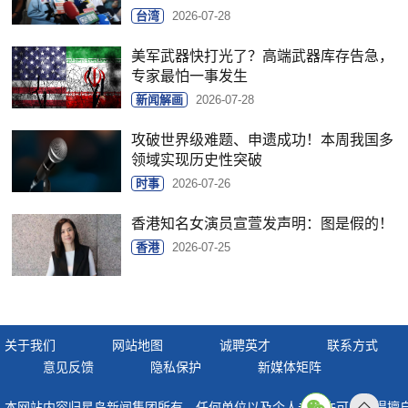
台湾
2026-07-28
美军武器快打光了？高端武器库存告急，
专家最怕一事发生
新闻解画
2026-07-28
攻破世界级难题、申遗成功！本周我国多
领域实现历史性突破
时事
2026-07-26
香港知名女演员宣萱发声明：图是假的！
香港
2026-07-25
关于我们
网站地图
诚聘英才
联系方式
意见反馈
隐私保护
新媒体矩阵
本网站内容归星岛新闻集团所有，任何单位以及个人未经许可，不得擅