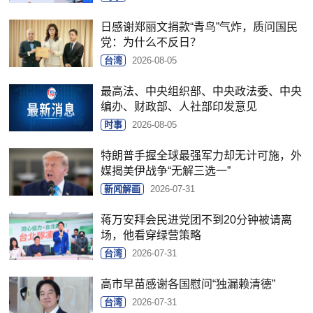
日感谢郑丽文捐款“青鸟”气炸，质问国民
党：为什么不反日？
台湾
2026-08-05
最高法、中央组织部、中央政法委、中央
编办、财政部、人社部印发意见
时事
2026-08-05
特朗普手握全球最强军力却无计可施，外
媒揭美伊战争“无解三选一”
新闻解画
2026-07-31
蒋万安拜会民进党团不到20分钟被请离
场，他看穿绿营策略
台湾
2026-07-31
高市早苗感谢各国慰问“独漏赖清德”
台湾
2026-07-31