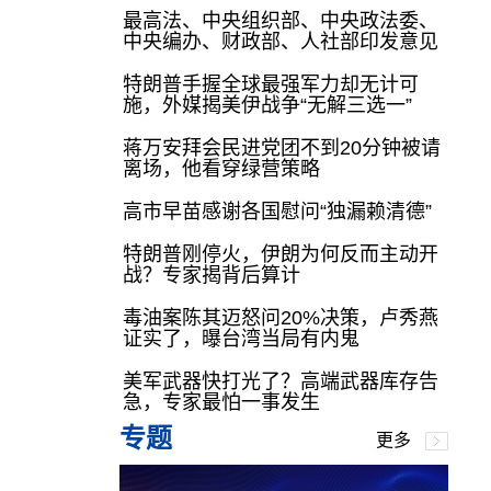
最高法、中央组织部、中央政法委、
中央编办、财政部、人社部印发意见
特朗普手握全球最强军力却无计可
施，外媒揭美伊战争“无解三选一”
蒋万安拜会民进党团不到20分钟被请
离场，他看穿绿营策略
高市早苗感谢各国慰问“独漏赖清德”
特朗普刚停火，伊朗为何反而主动开
战？专家揭背后算计
毒油案陈其迈怒问20%决策，卢秀燕
证实了，曝台湾当局有内鬼
美军武器快打光了？高端武器库存告
急，专家最怕一事发生
专题
更多