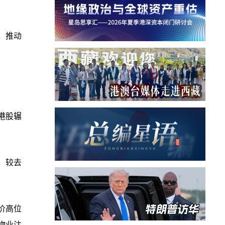
，推动
港股辗
宗，较去
价高位
物业注