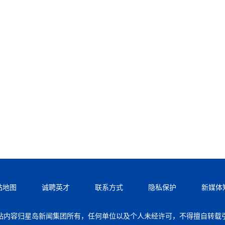
站地图
诚聘英才
联系方式
隐私保护
新媒体
站内容归星岛新闻集团所有，任何单位以及个人未经许可，不得擅自转载