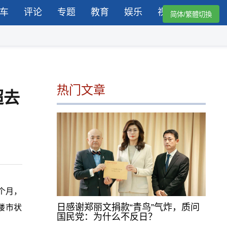
车
评论
专题
教育
娱乐
视频
简体/繁體切換
热门文章
超去
个月，
日感谢郑丽文捐款“青鸟”气炸，质问
楼市状
国民党：为什么不反日？