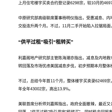
上月住宅楼宇买卖合约登记录6298宗，较10月的469
中原研究部高级联席董事杨明仪指出，受惠减息、内
交投连升两个月。不过，11月二手开始陷入拉锯局面
“供平过租”吸引“租转买”
利嘉阁地产研究部主管陈海潮亦指出，减息及内地救
转回落及市场忧虑美国减息步伐，初步预期本月整体楼
不过，总结今年首11个月，整体楼宇买卖录62469宗，
年全年43002宗，高出13.9%。
美联首席分析师刘嘉辉指出，政府全面撤辣，最近又
回落，“供平过租”吸引用家“租转买”，同时租金回