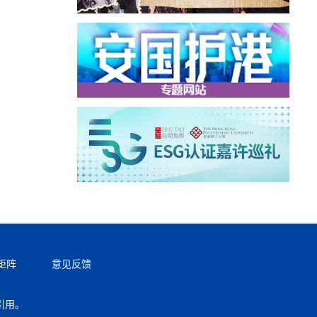
矩阵
意见反馈
引用。
返回顶部