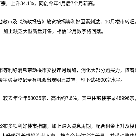
7宗，上升34.1%，同创今年4月后7个月新高。
地救市及《施政报告》放宽按揭等利好因素刺激，10月楼市转旺
，加上缺乏大型新盘开售，相信12月数字将回落。
市等利好消息带动楼市交投连月增加，消化大部分购买力，随着
宇买卖登记量有机会出现明显跌幅，恐下试4800宗水平。
较去年全年58035宗，高出约7.6%，其中住宅楼宇录48996
公布多项利好楼市措施，加上踏入减息周期，配合租金上升及楼
报率上升吸引长线投资者入市，推高今年住宅注册量，并带动整体