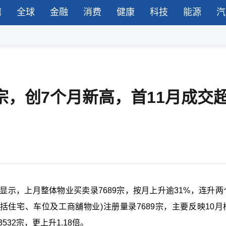
湾
全球
金融
消费
健康
科技
能源
汽
宗，创7个月新高，首11月成交
示，上月整体物业买卖录7689宗，按月上升逾31%，连升两
括住宅、车位及工商舖物业)注册量录7689宗，主要反映10月
532宗，更上升1.18倍。