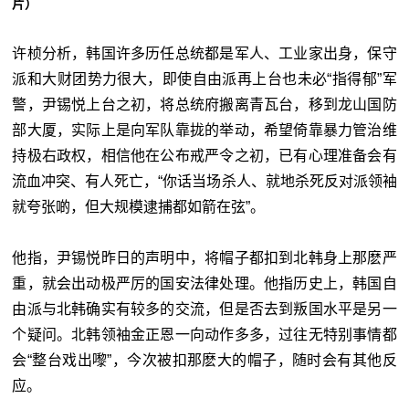
片）
许桢分析，韩国许多历任总统都是军人、工业家出身，保守
派和大财团势力很大，即使自由派再上台也未必“指得郁”军
警，尹锡悦上台之初，将总统府搬离青瓦台，移到龙山国防
部大厦，实际上是向军队靠拢的举动，希望倚靠暴力管治维
持极右政权，相信他在公布戒严令之初，已有心理准备会有
流血冲突、有人死亡，“你话当场杀人、就地杀死反对派领袖
就夸张啲，但大规模逮捕都如箭在弦”。
他指，尹锡悦昨日的声明中，将帽子都扣到北韩身上那麽严
重，就会出动极严厉的国安法律处理。他指历史上，韩国自
由派与北韩确实有较多的交流，但是否去到叛国水平是另一
个疑问。北韩领袖金正恩一向动作多多，过往无特别事情都
会“整台戏出嚟”，今次被扣那麽大的帽子，随时会有其他反
应。