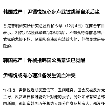
韩国戒严︱尹锡悦担心步卢武铉跳崖自杀后尘
香港智明研究所研究总监许桢今早（12月4日）在商台节目
表示，相信尹锡悦此举属“狗急跳墙”，不想落得像前总统卢
武铉的悲惨下场，赌军队会违反宪法效忠他，但很显然是失
败的。
韩国戒严︱许桢指韩国公民意识已觉醒
尹锡悦或有心理准备发生流血冲突
许桢指，尹锡悦近期民望低下、丑闻缠身，国会又被反对党
主导，反贪法律极可能会针对他的妻子。另外如果有留意韩
国新闻，都知道韩国历任总统大部分自身及其家人，都没多