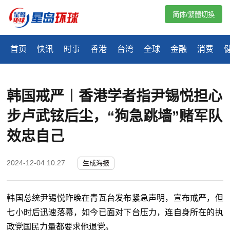
简体/繁體切換
首页
快讯
时事
香港
台湾
全球
金融
消费
韩国戒严︱香港学者指尹锡悦担心
步卢武铉后尘，“狗急跳墙”赌军队
效忠自己
2024-12-04 10:27
生成海报
韩国总统尹锡悦昨晚在青瓦台发布紧急声明，宣布戒严，但
七小时后迅速落幕，如今已面对下台压力，连自身所在的执
政党国民力量都要求他退党。