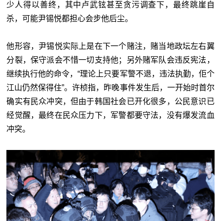
少人得以善终，其中卢武铉甚至贪污调查下，最终跳崖自
杀，可能尹锡悦都担心会步他后尘。
他形容，尹锡悦实际上是在下一个赌注，赌当地政坛左右翼
分裂，保守派会不惜一切支持他；另外赌军队会违反宪法，
继续执行他的命令，“理论上只要军警不退，违法执勤，佢个
江山仍然保得住”。许桢指，昨晚事件发生后，一开始时首尔
确实有民众冲突，但由于韩国社会已开化很多，公民意识已
经觉醒，最终在民众压力下，军警都要守法，没有爆发流血
冲突。