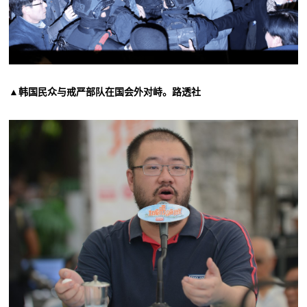
▲韩国民众与戒严部队在国会外对峙。路透社