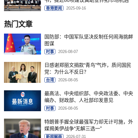
书，提近80项建议冀助业界拓市场机遇
香港要闻
2025-09-16
热门文章
国防部：中国军队坚决反制任何闹海挑衅
图谋
时事
2026-08-07
日感谢郑丽文捐款“青鸟”气炸，质问国民
党：为什么不反日？
台湾
2026-08-05
最高法、中央组织部、中央政法委、中央
编办、财政部、人社部印发意见
时事
2026-08-05
特朗普手握全球最强军力却无计可施，外
媒揭美伊战争“无解三选一”
新闻解画
2026-07-31