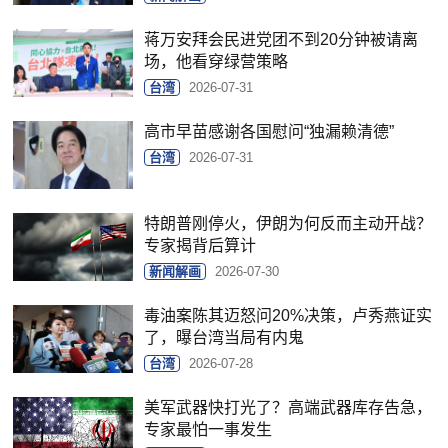
蒋万安拜会民进党团不到20分钟被请离
场，他看穿绿营策略
台湾
2026-07-31
高市早苗感谢各国慰问“独漏赖清德”
台湾
2026-07-31
特朗普刚停火，伊朗为何反而主动开战？
专家揭背后算计
新闻解画
2026-07-30
毒油案陈其迈怒问20%决策，卢秀燕证实
了，曝台湾当局有内鬼
台湾
2026-07-28
美军武器快打光了？高端武器库存告急，
专家最怕一事发生