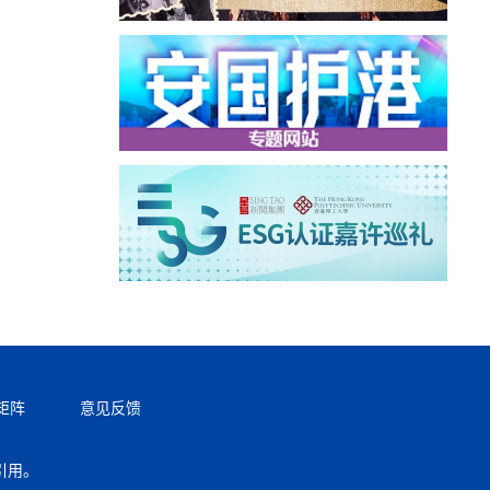
矩阵
意见反馈
引用。
返回顶部