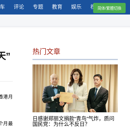
车
评论
专题
教育
娱乐
视频
简体/繁體切換
热门文章
天”
香港月
日感谢郑丽文捐款“青鸟”气炸，质问
个月最
国民党：为什么不反日？