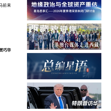
马前来
贺巧华