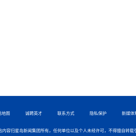
站地图
诚聘英才
联系方式
隐私保护
新媒体
站内容归星岛新闻集团所有，任何单位以及个人未经许可，不得擅自转载