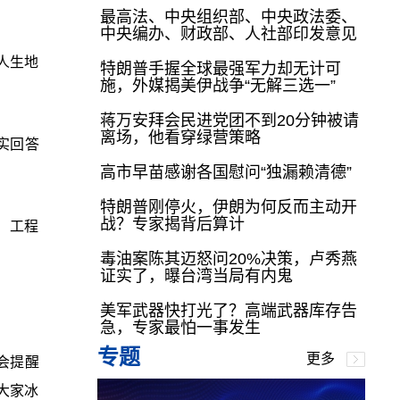
最高法、中央组织部、中央政法委、
中央编办、财政部、人社部印发意见
人生地
特朗普手握全球最强军力却无计可
施，外媒揭美伊战争“无解三选一”
蒋万安拜会民进党团不到20分钟被请
离场，他看穿绿营策略
实回答
高市早苗感谢各国慰问“独漏赖清德”
特朗普刚停火，伊朗为何反而主动开
战？专家揭背后算计
）工程
毒油案陈其迈怒问20%决策，卢秀燕
证实了，曝台湾当局有内鬼
美军武器快打光了？高端武器库存告
急，专家最怕一事发生
专题
更多
会提醒
大家冰