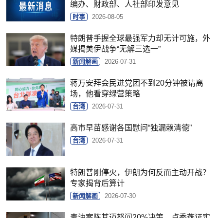
编办、财政部、人社部印发意见
时事
2026-08-05
特朗普手握全球最强军力却无计可施，外
媒揭美伊战争“无解三选一”
新闻解画
2026-07-31
蒋万安拜会民进党团不到20分钟被请离
场，他看穿绿营策略
台湾
2026-07-31
高市早苗感谢各国慰问“独漏赖清德”
台湾
2026-07-31
特朗普刚停火，伊朗为何反而主动开战？
专家揭背后算计
新闻解画
2026-07-30
毒油案陈其迈怒问20%决策，卢秀燕证实