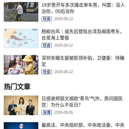
19岁男开车多次撞击单车男，叫嚣：没人
治你，00后治你
社会
2025-08-12
杨柳台风｜或先后登陆台湾及闽南粤东，
台发海上警报
社会
2025-08-12
深圳非婚生婴被拒领补贴，卫健委：待确
定
社会
2025-08-12
热门文章
日感谢郑丽文捐款“青鸟”气炸，质问国民
党：为什么不反日？
台湾
2026-08-05
最高法、中央组织部、中央政法委、中央