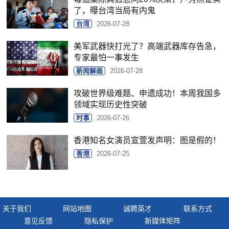
了，曝台湾当局有内鬼
台湾
2026-07-28
美军武器快打光了？高端武器库存告急，
专家最怕一事发生
新闻解画
2026-07-28
攻破世界级难题、申遗成功！本周我国多
领域实现历史性突破
时事
2026-07-26
香港知名女演员宣萱发声明：图是假的！
香港
2026-07-25
关于我们
网站地图
诚聘英才
联系方式
意见反馈
隐私保护
新媒体矩阵