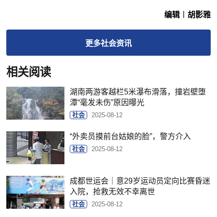
编辑︱胡影雅
更多
社会
资讯
相关阅读
湖南两游客越栏5米瀑布滑落，撞岩壁堕
潭“毫发未伤”原因曝光
社会
2025-08-12
“外卖员摸前台姑娘的脸”，警方介入
社会
2025-08-12
成都世运会｜意29岁运动员定向比赛昏迷
入院，抢救无效不幸离世
社会
2025-08-12