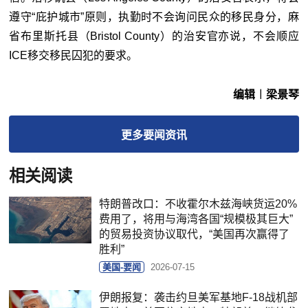
遵守“庇护城市”原则，执勤时不会询问民众的移民身分，麻
省布里斯托县（Bristol County）的治安官亦说，不会顺应
ICE移交移民囚犯的要求。
编辑︱梁景琴
更多
要闻
资讯
相关阅读
特朗普改口：不收霍尔木兹海峡货运20%
费用了，将用与海湾各国“规模极其巨大”
的贸易投资协议取代，“美国再次赢得了
胜利”
美国-要闻
2026-07-15
伊朗报复：袭击约旦美军基地F-18战机部