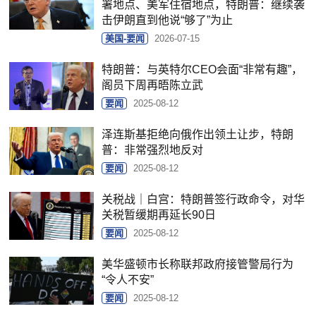
署地点、美军住宿地点，特朗普：继续袭
击伊朗直到他说“够了”为止
美国-要闻
2026-07-15
特朗普：与英特尔CEO会面“非常有趣”，
阁员下周再晤陈立武
要闻
2025-08-12
泽连斯基拒绝向俄作出领土让步，特朗
普：非常强烈地反对
要闻
2025-08-12
关税战｜白宫：特朗普签行政命令，对华
关税暂缓期再延长90日
要闻
2025-08-12
美华盛顿市长称联邦政府接管警局行为
“令人不安”
要闻
2025-08-12