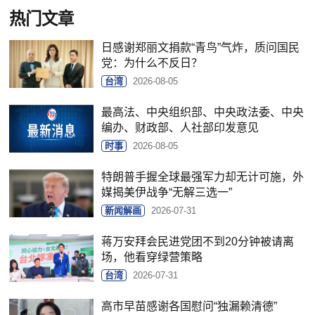
热门文章
日感谢郑丽文捐款“青鸟”气炸，质问国民
党：为什么不反日？
台湾
2026-08-05
最高法、中央组织部、中央政法委、中央
编办、财政部、人社部印发意见
时事
2026-08-05
特朗普手握全球最强军力却无计可施，外
媒揭美伊战争“无解三选一”
新闻解画
2026-07-31
蒋万安拜会民进党团不到20分钟被请离
场，他看穿绿营策略
台湾
2026-07-31
高市早苗感谢各国慰问“独漏赖清德”