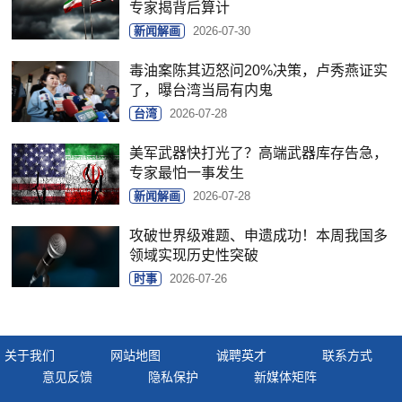
专家揭背后算计
新闻解画
2026-07-30
毒油案陈其迈怒问20%决策，卢秀燕证实
了，曝台湾当局有内鬼
台湾
2026-07-28
美军武器快打光了？高端武器库存告急，
专家最怕一事发生
新闻解画
2026-07-28
攻破世界级难题、申遗成功！本周我国多
领域实现历史性突破
时事
2026-07-26
关于我们
网站地图
诚聘英才
联系方式
意见反馈
隐私保护
新媒体矩阵