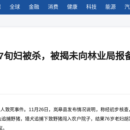
湾
全球
金融
消费
健康
科技
能源
汽
7旬妇被杀，被揭未向林业局报
伤人致死事件。11月26日，岚皋县发布情况说明，称经初步核查
山追捕野猪，猎犬追捕下致野猪闯入农户院子，结果76岁老妇胡
议。