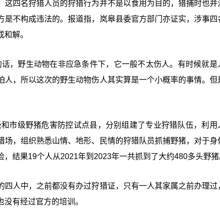
，这四名狩猎人员的狩猎行为并不是以食用为目的，猎捕时也并
方是不构成违法的。报道指，岚皋县委官方部门亦证实，涉事四
成和解。
的话，野生动物在非应急条件下，它一般不太伤人。有时候就是
怕人，所以这次的野生动物伤人其实算是一个小概率的事情。但
省级和市级野猪危害防控试点县，分别组建了专业狩猎队伍，利用
猎场，组织熟悉山情、地形、民情的狩猎队员抓捕野猪，对于身
果19个人从2021年到2023年一共抓到了大约480多头野猪
的四人中，之前都没有办过狩猎证，只有一人其家属之前办理过
也没有经过官方的培训。