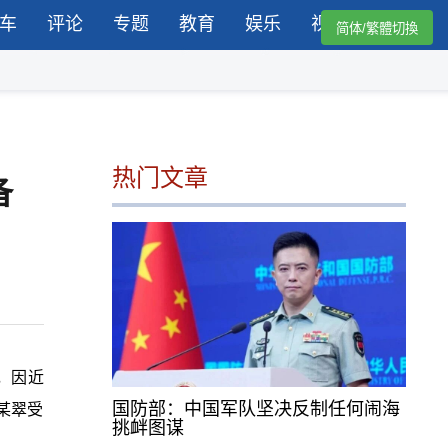
车
评论
专题
教育
娱乐
视频
简体/繁體切換
热门文章
备
，因近
国防部：中国军队坚决反制任何闹海
某翠受
挑衅图谋