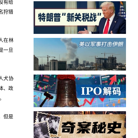
没有给
名狩猎
人在林
是一旦
人犬协
体、政
。
，但是