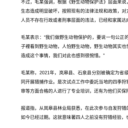
不过，毛某强调，根据《野生动物保护法》层面来说
生态造成明显破坏，按照现有的法律法规和政策，对
人员不存在行政或者刑事层面的违法，已经和家属达
毛某表示：“我们做野生动物保护的，要说一句公正
子裡看到野生动物，人怕野生动物，野生动物其实也
造成这个事情，我们对此也感到很惋惜。”
毛某称，2021年，岚皋县、石泉县分别被确定为
同开展猎捕作业。是次试点工作中委託当地的四季狩
审等方面合格的人进行了专业培训，还有为他们买保险，结
报道指，从岚皋县林业局获悉，在此次参与自发狩猎
如今已经过期。这就意味著四人之前没有狩猎经验，