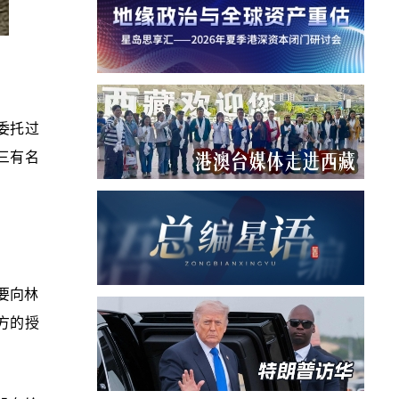
委托过
三有名
要向林
方的授