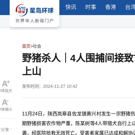
快讯
时事
香港
台
首页
>
社会
野猪杀人｜4人围捕间接致
上山
发布时间：2024-11-27 10:42
11月24日，陕西岚皋县佐龙镇黄兴村发生一宗野猪
期野猪损害农作物严重，陈某树等4人带猎犬自行上
袭，经医院抢救无效死亡。受害者家属已达成和解协