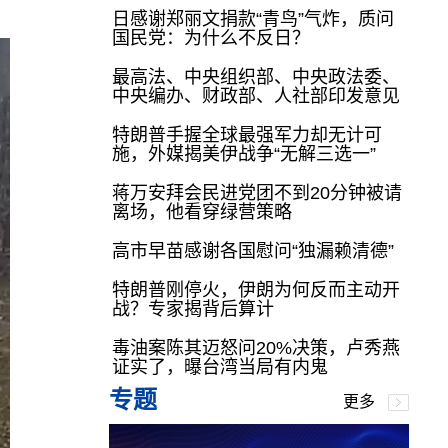
日感谢郑丽文捐款“青鸟”气炸，质问
国民党：为什么不反日？
最高法、中央组织部、中央政法委、
中央编办、财政部、人社部印发意见
特朗普手握全球最强军力却无计可
施，外媒揭美伊战争“无解三选一”
蒋万安拜会民进党团不到20分钟被请
离场，他看穿绿营策略
高市早苗感谢各国慰问“独漏赖清德”
特朗普刚停火，伊朗为何反而主动开
战？专家揭背后算计
毒油案陈其迈怒问20%决策，卢秀燕
证实了，曝台湾当局有内鬼
专题
更多