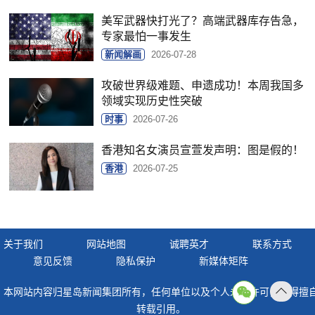
美军武器快打光了？高端武器库存告急，
专家最怕一事发生
新闻解画
2026-07-28
攻破世界级难题、申遗成功！本周我国多
领域实现历史性突破
时事
2026-07-26
香港知名女演员宣萱发声明：图是假的！
香港
2026-07-25
关于我们
网站地图
诚聘英才
联系方式
意见反馈
隐私保护
新媒体矩阵
本网站内容归星岛新闻集团所有，任何单位以及个人未经许可，不得擅
返回
转载引用。