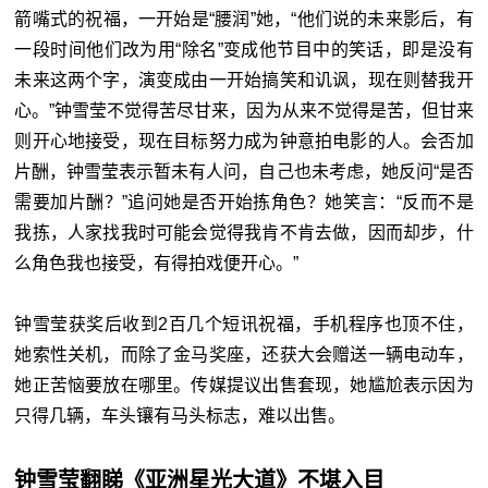
箭嘴式的祝福，一开始是“腰润”她，“他们说的未来影后，有
一段时间他们改为用“除名”变成他节目中的笑话，即是没有
未来这两个字，演变成由一开始搞笑和讥讽，现在则替我开
心。”钟雪莹不觉得苦尽甘来，因为从来不觉得是苦，但甘来
则开心地接受，现在目标努力成为钟意拍电影的人。会否加
片酬，钟雪莹表示暂未有人问，自己也未考虑，她反问“是否
需要加片酬？”追问她是否开始拣角色？她笑言：“反而不是
我拣，人家找我时可能会觉得我肯不肯去做，因而却步，什
么角色我也接受，有得拍戏便开心。”
钟雪莹获奖后收到2百几个短讯祝福，手机程序也顶不住，
她索性关机，而除了金马奖座，还获大会赠送一辆电动车，
她正苦恼要放在哪里。传媒提议出售套现，她尴尬表示因为
只得几辆，车头镶有马头标志，难以出售。
钟雪莹翻睇《亚洲星光大道》不堪入目