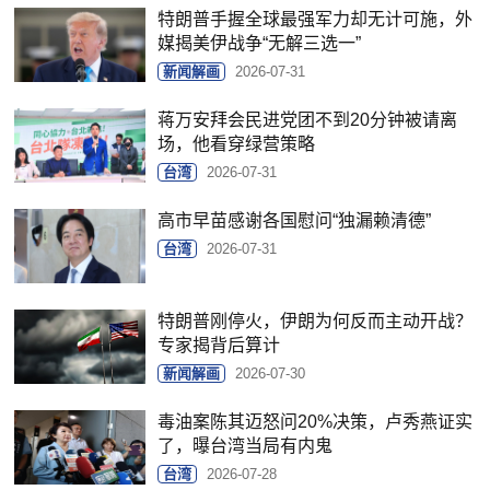
特朗普手握全球最强军力却无计可施，外
媒揭美伊战争“无解三选一”
新闻解画
2026-07-31
蒋万安拜会民进党团不到20分钟被请离
场，他看穿绿营策略
台湾
2026-07-31
高市早苗感谢各国慰问“独漏赖清德”
台湾
2026-07-31
特朗普刚停火，伊朗为何反而主动开战？
专家揭背后算计
新闻解画
2026-07-30
毒油案陈其迈怒问20%决策，卢秀燕证实
了，曝台湾当局有内鬼
台湾
2026-07-28