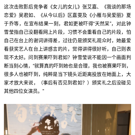
这次击败影后竞争者《女儿的女儿》张艾嘉、《我谈的那场
恋爱》吴君如、《从今以后》区嘉雯及《小雁与吴爱丽》夏
于乔等，在宣布结果一刻，君如更被吓得“天然呆”，对此钟
雪莹指自己没翻看网上片段，习惯不会重看自己的片段，怕
自己在台上的谢词讲得差，过往仍是颁奖礼观众时，她最爱
看获奖艺人在台上讲感言的片，觉得讲得很好听，自己则表
现不太好。问到赛果吓到君如？钟雪莹说不能因一个画面判
断当刻心情，“就算真的吓到她也是合理，我也被赛果吓到，
很多人也被吓到，纯粹是当下镜头近距离投放在她面上，大
家才放大来说，（事后有否见到君如？）颁奖礼之后没碰见
其他四位女演员。”