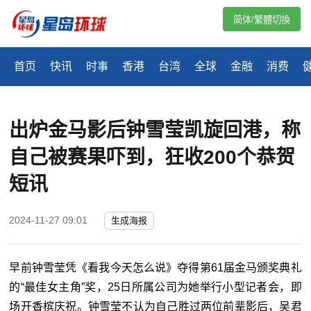
简体/繁體切換
首页
快讯
时事
香港
台湾
全球
金融
消费
出炉金马影后钟雪莹凯旋回港，称
自己被赛果吓到，狂收200个恭贺
短讯
2024-11-27 09:01
生成海报
早前钟雪莹凭《看我今天怎么说》夺得第61届金马颁奖典礼
的“最佳女主角”奖，25日所属公司为她举行小型记者会，即
场开香槟庆祝。钟雪莹不认为自己胜过两位前辈影后，吴君