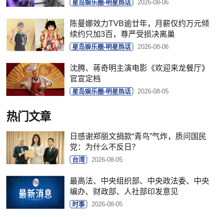
星岛娱乐圈-明星热话
2026-08-06
陈曼娜效力TVB逾廿年，月薪仅约万元倾
续约只加3百，尊严受损决离巢
星岛娱乐圈-明星热话
2026-08-06
沈腾、蒋奇明主演电影《欢迎来龙餐厅》
官宣定档
星岛娱乐圈-明星热话
2026-08-05
热门文章
日感谢郑丽文捐款“青鸟”气炸，质问国民
党：为什么不反日？
台湾
2026-08-05
最高法、中央组织部、中央政法委、中央
编办、财政部、人社部印发意见
时事
2026-08-05