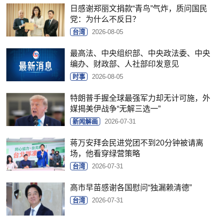
日感谢郑丽文捐款“青鸟”气炸，质问国民
党：为什么不反日？
台湾
2026-08-05
最高法、中央组织部、中央政法委、中央
编办、财政部、人社部印发意见
时事
2026-08-05
特朗普手握全球最强军力却无计可施，外
媒揭美伊战争“无解三选一”
新闻解画
2026-07-31
蒋万安拜会民进党团不到20分钟被请离
场，他看穿绿营策略
台湾
2026-07-31
高市早苗感谢各国慰问“独漏赖清德”
台湾
2026-07-31