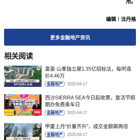
用。
编辑︱沈丹格
更多
金融地产
资讯
相关阅读
富豪·山峯独立屋1.35亿招标沽，每呎造
价4.46万
金融地产
2025-04-17
西沙SIERRA SEA今日起收票，复活节假
期办免费乘车日
金融地产
2025-04-17
甲厦上月“价量齐升”，成交金额飙两倍
金融地产
2025-04-17