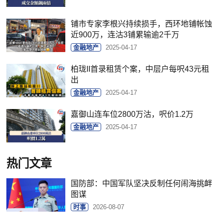
铺市专家李根兴持续损手，西环地铺帐蚀
近900万，连沽3铺累输逾2千万
金融地产
2025-04-17
柏珑II首录租赁个案，中层户每呎43元租
出
金融地产
2025-04-17
嘉御山连车位2800万沽，呎价1.2万
金融地产
2025-04-17
热门文章
国防部：中国军队坚决反制任何闹海挑衅
图谋
时事
2026-08-07