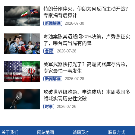
特朗普刚停火，伊朗为何反而主动开战？
专家揭背后算计
新闻解画
2026-07-30
毒油案陈其迈怒问20%决策，卢秀燕证实
了，曝台湾当局有内鬼
台湾
2026-07-28
美军武器快打光了？高端武器库存告急，
专家最怕一事发生
新闻解画
2026-07-28
攻破世界级难题、申遗成功！本周我国多
领域实现历史性突破
时事
2026-07-26
关于我们
网站地图
诚聘英才
联系方式