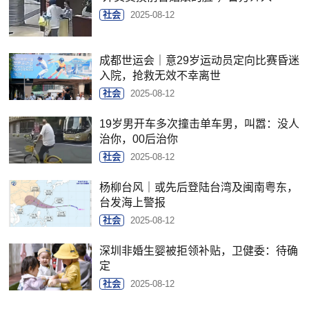
社会
2025-08-12
成都世运会｜意29岁运动员定向比赛昏迷
入院，抢救无效不幸离世
社会
2025-08-12
19岁男开车多次撞击单车男，叫嚣：没人
治你，00后治你
社会
2025-08-12
杨柳台风｜或先后登陆台湾及闽南粤东，
台发海上警报
社会
2025-08-12
深圳非婚生婴被拒领补贴，卫健委：待确
定
社会
2025-08-12