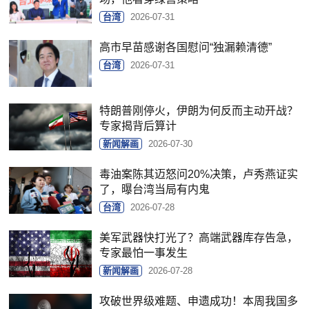
台湾
2026-07-31
高市早苗感谢各国慰问“独漏赖清德”
台湾
2026-07-31
特朗普刚停火，伊朗为何反而主动开战？
专家揭背后算计
新闻解画
2026-07-30
毒油案陈其迈怒问20%决策，卢秀燕证实
了，曝台湾当局有内鬼
台湾
2026-07-28
美军武器快打光了？高端武器库存告急，
专家最怕一事发生
新闻解画
2026-07-28
攻破世界级难题、申遗成功！本周我国多