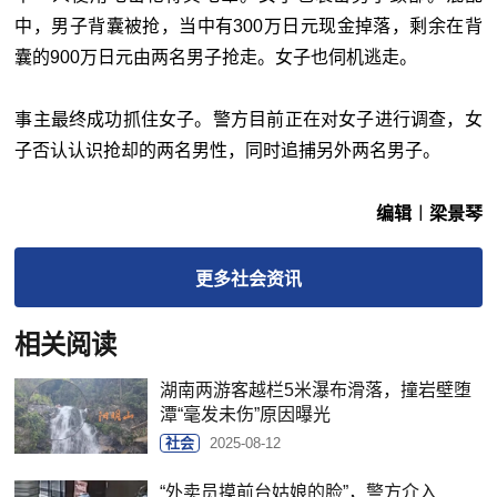
中，男子背囊被抢，当中有300万日元现金掉落，剩余在背
囊的900万日元由两名男子抢走。女子也伺机逃走。
事主最终成功抓住女子。警方目前正在对女子进行调查，女
子否认认识抢却的两名男性，同时追捕另外两名男子。
编辑︱梁景琴
更多
社会
资讯
相关阅读
湖南两游客越栏5米瀑布滑落，撞岩壁堕
潭“毫发未伤”原因曝光
社会
2025-08-12
“外卖员摸前台姑娘的脸”，警方介入