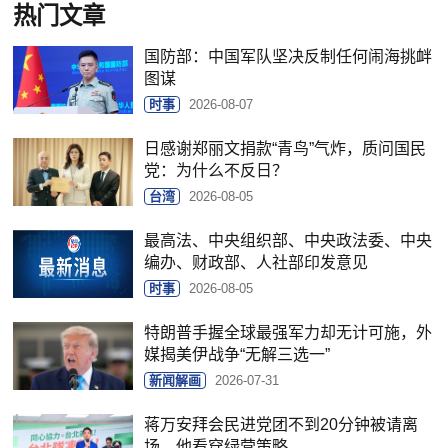
热门文章
国防部：中国军队坚决反制任何闹海挑衅
图谋
时事
2026-08-07
日感谢郑丽文捐款“青鸟”气炸，质问国民
党：为什么不反日？
台湾
2026-08-05
最高法、中央组织部、中央政法委、中央
编办、财政部、人社部印发意见
时事
2026-08-05
特朗普手握全球最强军力却无计可施，外
媒揭美伊战争“无解三选一”
新闻解画
2026-07-31
蒋万安拜会民进党团不到20分钟被请离
场，他看穿绿营策略