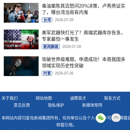
毒油案陈其迈怒问20%决策，卢秀燕证实
了，曝台湾当局有内鬼
台湾
2026-07-28
美军武器快打光了？高端武器库存告急，
专家最怕一事发生
新闻解画
2026-07-28
攻破世界级难题、申遗成功！本周我国多
领域实现历史性突破
时事
2026-07-26
关于我们
网站地图
诚聘英才
联系方式
意见反馈
隐私保护
新媒体矩阵
本网站内容归星岛新闻集团所有，任何单位以及个人未经许可，不得擅
返回
转载引用。