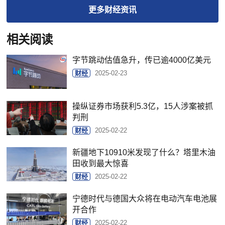
更多
财经
资讯
相关阅读
字节跳动估值急升，传已逾4000亿美元
财经
2025-02-23
操纵证券市场获利5.3亿，15人涉案被抓
判刑
财经
2025-02-22
新疆地下10910米发现了什么？塔里木油
田收到最大惊喜
财经
2025-02-22
宁德时代与德国大众将在电动汽车电池展
开合作
财经
2025-02-22