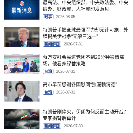
最高法、中央组织部、中央政法委、中央
编办、财政部、人社部印发意见
时事
2026-08-05
特朗普手握全球最强军力却无计可施，外
媒揭美伊战争“无解三选一”
新闻解画
2026-07-31
蒋万安拜会民进党团不到20分钟被请离
场，他看穿绿营策略
台湾
2026-07-31
高市早苗感谢各国慰问“独漏赖清德”
台湾
2026-07-31
特朗普刚停火，伊朗为何反而主动开战？
专家揭背后算计
新闻解画
2026-07-30