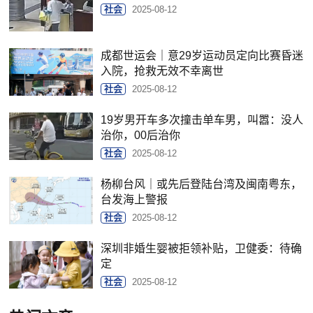
社会
2025-08-12
成都世运会｜意29岁运动员定向比赛昏迷
入院，抢救无效不幸离世
社会
2025-08-12
19岁男开车多次撞击单车男，叫嚣：没人
治你，00后治你
社会
2025-08-12
杨柳台风｜或先后登陆台湾及闽南粤东，
台发海上警报
社会
2025-08-12
深圳非婚生婴被拒领补贴，卫健委：待确
定
社会
2025-08-12