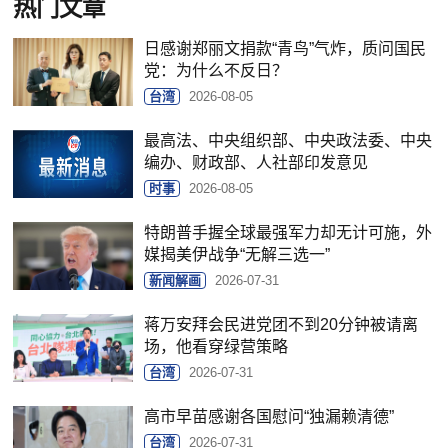
热门文章
日感谢郑丽文捐款“青鸟”气炸，质问国民
党：为什么不反日？
台湾
2026-08-05
最高法、中央组织部、中央政法委、中央
编办、财政部、人社部印发意见
时事
2026-08-05
特朗普手握全球最强军力却无计可施，外
媒揭美伊战争“无解三选一”
新闻解画
2026-07-31
蒋万安拜会民进党团不到20分钟被请离
场，他看穿绿营策略
台湾
2026-07-31
高市早苗感谢各国慰问“独漏赖清德”
台湾
2026-07-31