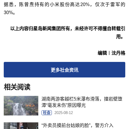
据悉，陈曾焘持有的小米股份高达20%，仅次于雷军的
30%。
以上内容归星岛新闻集团所有，未经许可不得擅自转载引
用。
编辑︱沈丹格
更多
社会
资讯
相关阅读
湖南两游客越栏5米瀑布滑落，撞岩壁堕
潭“毫发未伤”原因曝光
社会
2025-08-12
“外卖员摸前台姑娘的脸”，警方介入