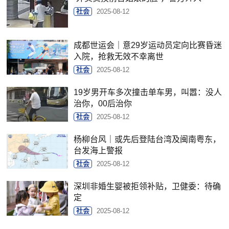
社会
2025-08-12
成都世运会｜意29岁运动员定向比赛昏迷
入院，抢救无效不幸离世
社会
2025-08-12
19岁男开车多次撞击单车男，叫嚣：没人
治你，00后治你
社会
2025-08-12
杨柳台风｜或先后登陆台湾及闽南粤东，
台发海上警报
社会
2025-08-12
深圳非婚生婴被拒领补贴，卫健委：待确
定
社会
2025-08-12