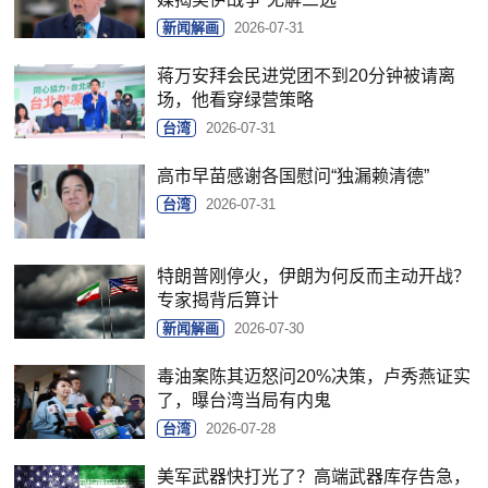
新闻解画
2026-07-31
蒋万安拜会民进党团不到20分钟被请离
场，他看穿绿营策略
台湾
2026-07-31
高市早苗感谢各国慰问“独漏赖清德”
台湾
2026-07-31
特朗普刚停火，伊朗为何反而主动开战？
专家揭背后算计
新闻解画
2026-07-30
毒油案陈其迈怒问20%决策，卢秀燕证实
了，曝台湾当局有内鬼
台湾
2026-07-28
美军武器快打光了？高端武器库存告急，