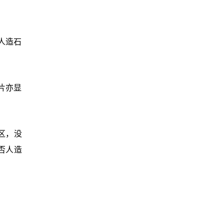
人造石
片亦显
区，没
否人造