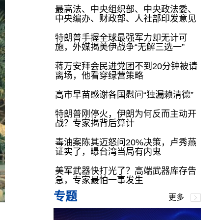
最高法、中央组织部、中央政法委、
中央编办、财政部、人社部印发意见
特朗普手握全球最强军力却无计可
施，外媒揭美伊战争“无解三选一”
蒋万安拜会民进党团不到20分钟被请
离场，他看穿绿营策略
高市早苗感谢各国慰问“独漏赖清德”
特朗普刚停火，伊朗为何反而主动开
战？专家揭背后算计
毒油案陈其迈怒问20%决策，卢秀燕
证实了，曝台湾当局有内鬼
美军武器快打光了？高端武器库存告
急，专家最怕一事发生
专题
更多