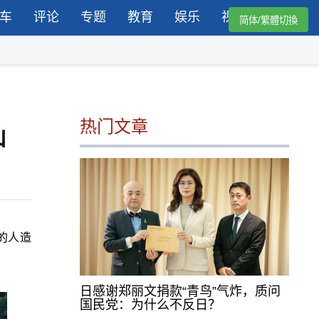
车
评论
专题
教育
娱乐
视频
简体/繁體切換
热门文章
山
的人造
日感谢郑丽文捐款“青鸟”气炸，质问
国民党：为什么不反日？