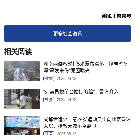
编辑︱梁景琴
更多
社会
资讯
相关阅读
湖南两游客越栏5米瀑布滑落，撞岩壁堕
潭“毫发未伤”原因曝光
社会
2025-08-12
“外卖员摸前台姑娘的脸”，警方介入
社会
2025-08-12
成都世运会｜意29岁运动员定向比赛昏迷
入院，抢救无效不幸离世
社会
2025-08-12