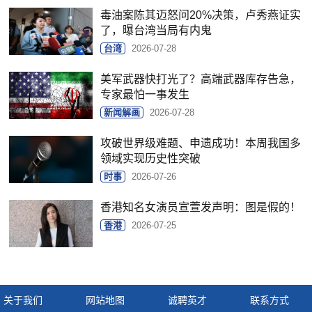
毒油案陈其迈怒问20%决策，卢秀燕证实
了，曝台湾当局有内鬼
台湾
2026-07-28
美军武器快打光了？高端武器库存告急，
专家最怕一事发生
新闻解画
2026-07-28
攻破世界级难题、申遗成功！本周我国多
领域实现历史性突破
时事
2026-07-26
香港知名女演员宣萱发声明：图是假的！
香港
2026-07-25
关于我们
网站地图
诚聘英才
联系方式