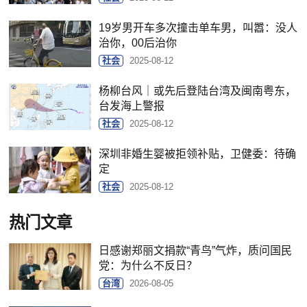
19岁男开车多次撞击单车男，叫嚣：没人
治你，00后治你
社会
2025-08-12
杨柳台风｜或先后登陆台湾及闽南粤东，
台发海上警报
社会
2025-08-12
深圳非婚生婴被拒领补贴，卫健委：待确
定
社会
2025-08-12
热门文章
日感谢郑丽文捐款“青鸟”气炸，质问国民
党：为什么不反日？
台湾
2026-08-05