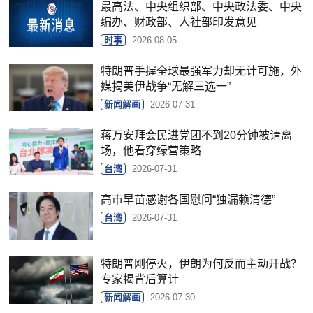
最高法、中央组织部、中央政法委、中央
编办、财政部、人社部印发意见
时事
2026-08-05
特朗普手握全球最强军力却无计可施，外
媒揭美伊战争“无解三选一”
新闻解画
2026-07-31
蒋万安拜会民进党团不到20分钟被请离
场，他看穿绿营策略
台湾
2026-07-31
高市早苗感谢各国慰问“独漏赖清德”
台湾
2026-07-31
特朗普刚停火，伊朗为何反而主动开战？
专家揭背后算计
新闻解画
2026-07-30