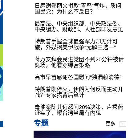
日感谢郑丽文捐款“青鸟”气炸，质问
国民党：为什么不反日？
最高法、中央组织部、中央政法委、
中央编办、财政部、人社部印发意见
特朗普手握全球最强军力却无计可
施，外媒揭美伊战争“无解三选一”
蒋万安拜会民进党团不到20分钟被请
离场，他看穿绿营策略
高市早苗感谢各国慰问“独漏赖清德”
特朗普刚停火，伊朗为何反而主动开
战？专家揭背后算计
毒油案陈其迈怒问20%决策，卢秀燕
证实了，曝台湾当局有内鬼
专题
更多