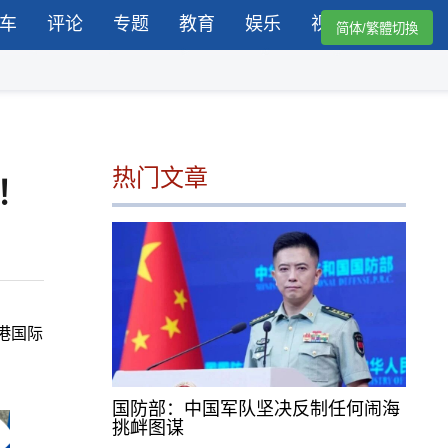
车
评论
专题
教育
娱乐
视频
简体/繁體切換
热门文章
！
港国际
国防部：中国军队坚决反制任何闹海
挑衅图谋