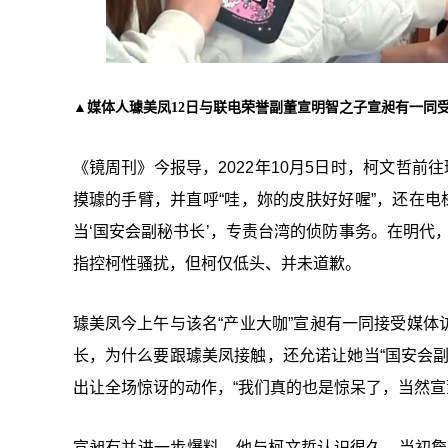
▲媒体人璩美凤12日与联电荣誉副董宣明智之子宣昶有一同受
《镜周刊》今报导，2022年10月5日时，柯文哲
摸璩的手臂，并直呼“哇，妳的皮肤好好喔”，还在电梯
当‘
国安会副秘书长
’，专责台湾的侦防事务。在明代
指控柯性骚扰，但柯仅低头、并未道歉。
璩美凤今上午与该名“产业大咖”宣昶有一同接受媒体访
长，为什么要跟璩美凤接触，还允诺让她当“
国安会
出让全场惊讶的动作，“我们真的也是惊呆了，当然宣
宣昶有并进一步爆料，他与柯文哲认识很久，当初詹