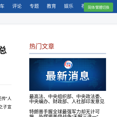
车
评论
专题
教育
娱乐
视频
简体/繁體切換
热门文章
总
最高法、中央组织部、中央政法委、
传“人
中央编办、财政部、人社部印发意见
之子宣
特朗普手握全球最强军力却无计可
施，外媒揭美伊战争“无解三选一”