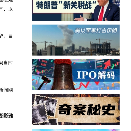
言，以
辞，目
果当时
新闻网
胡影雅