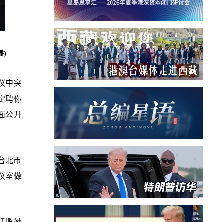
)
议中突
定聘你
面公开
台北市
议室做
延揽她