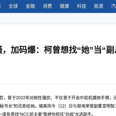
湾
全球
金融
消费
健康
科技
能源
汽
，加码爆：柯曾想找“她”当“副
，曾于2022年对她性骚扰，不仅曾于开会中趁机摸她手臂，还
副秘书长”的讯息给她。璩美凤今（12）日与联电荣誉副董宣明智
度有意找“
NCC前主委
”詹婷怡担任“
总统
”大选副手。