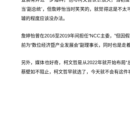
当‘
副总统
’，但詹婷怡当时笑笑的，就觉得这是不太可
璩的程度应该没办法。
詹婷怡曾在2016至2019年间担任“
NCC主委，
”但因
前为“
数位
经济暨产业发展会
”副理事长，同时也是走着瞧
另外，媒体也好奇，柯文哲是从2022年就开始布局“
蔡壁如不阻止，柯文哲早就选了，今天就不会有这件事