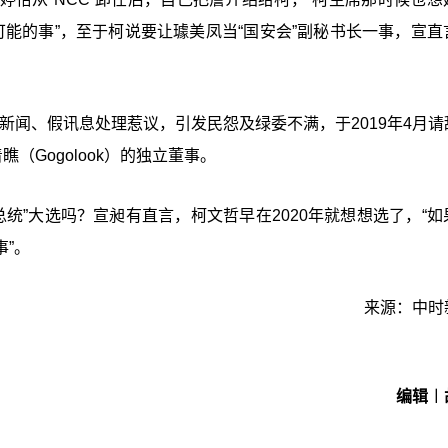
能的事”，至于柯说要让璩美凤当“
国安会
”副秘书长一事，宣直
假新闻、假讯息处理惹议，引发民怨及绿委不满，于2019年4月请
（Gogolook）的独立董事。
总统
”大选吗？宣昶有直言，柯文哲早在2020年就想想选了，“如
”。
来源：中时
编辑︱