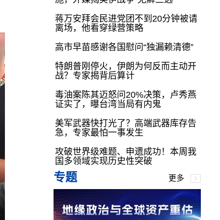
蒋万安拜会民进党团不到20分钟被请
离场，他看穿绿营策略
高市早苗感谢各国慰问“独漏赖清德”
特朗普刚停火，伊朗为何反而主动开
战？专家揭背后算计
毒油案陈其迈怒问20%决策，卢秀燕
证实了，曝台湾当局有内鬼
美军武器快打光了？高端武器库存告
急，专家最怕一事发生
攻破世界级难题、申遗成功！本周我
国多领域实现历史性突破
专题
更多