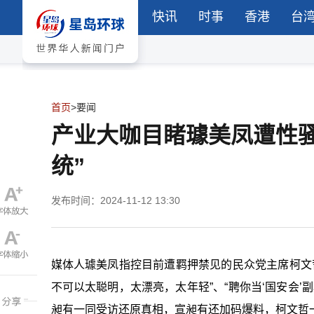
快讯
时事
香港
台
首页
>
要闻
产业大咖目睹璩美凤遭性骚
统”
发布时间：2024-11-12 13:30
媒体人璩美凤指控目前遭羁押禁见的民众党主席柯文哲
不可以太聪明，太漂亮，太年轻”、“聘你当‘
国安会
’
昶有一同受访还原真相，宣昶有还加码爆料，柯文哲一