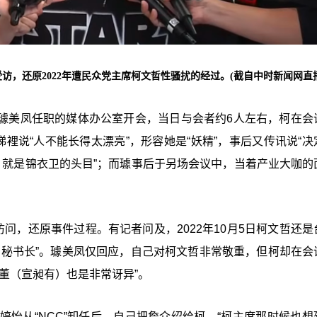
访，还原2022年遭民众党主席柯文哲性骚扰的经过。(截自中时新闻网直播
前往璩美凤任职的媒体办公室开会，当日与会者约6人左右，柯在会
裡说“人不能长得太漂亮”，形容她是“妖精”，事后又传讯说“决
，就是锦衣卫的头目”；而璩事后于另场会议中，当着产业大咖的
问，还原事件过程。有记者问及，2022年10月5日柯文哲还是
副秘书长
”。璩美凤仅回应，自己对柯文哲非常敬重，但柯却在会
董（宣昶有）也是非常讶异”。
婷怡从
“
NCC
”卸任后，自己把詹介绍给柯，“柯主席那时候也想