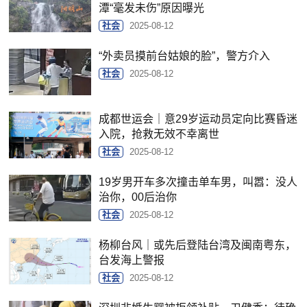
潭“毫发未伤”原因曝光
社会
2025-08-12
“外卖员摸前台姑娘的脸”，警方介入
社会
2025-08-12
成都世运会｜意29岁运动员定向比赛昏迷
入院，抢救无效不幸离世
社会
2025-08-12
19岁男开车多次撞击单车男，叫嚣：没人
治你，00后治你
社会
2025-08-12
杨柳台风｜或先后登陆台湾及闽南粤东，
台发海上警报
社会
2025-08-12