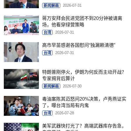
新闻解画
2026-07-31
蒋万安拜会民进党团不到20分钟被请离
场，他看穿绿营策略
台湾
2026-07-31
高市早苗感谢各国慰问“独漏赖清德”
台湾
2026-07-31
特朗普刚停火，伊朗为何反而主动开战？
专家揭背后算计
新闻解画
2026-07-30
毒油案陈其迈怒问20%决策，卢秀燕证实
了，曝台湾当局有内鬼
台湾
2026-07-28
美军武器快打光了？高端武器库存告急，