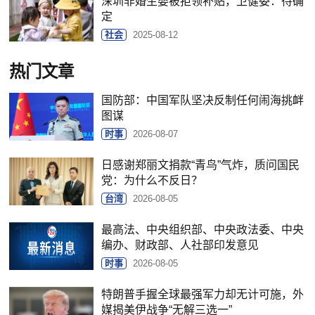
深圳非婚生婴被拒领补贴，卫健委：待确
定
社会
2025-08-12
热门文章
国防部：中国军队坚决反制任何闹海挑衅
图谋
时事
2026-08-07
日感谢郑丽文捐款“青鸟”气炸，质问国民
党：为什么不反日？
台湾
2026-08-05
最高法、中央组织部、中央政法委、中央
编办、财政部、人社部印发意见
时事
2026-08-05
特朗普手握全球最强军力却无计可施，外
媒揭美伊战争“无解三选一”