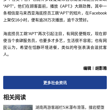
“APT”，他们在顾客面前，播放《APT.》大跳劲舞，其中一
条相信是马来西亚海底捞员工跳“APT”的短片，在Facebook
上架仅16小时，便有逾28万次播放，逾千次赞好。
海底捞员工跳“APT”再次引起注目，有网民便慨叹，现在即
使当个食肆服务员，也要多才多艺，生活很不容易；也有网
民认为，希望在恬静环境进餐，类似的夸张表演会滋扰客
人。
编辑︱胡影雅
更多
社会
资讯
相关阅读
湖南两游客越栏5米瀑布滑落，撞岩壁堕