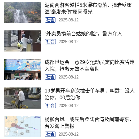
湖南两游客越栏5米瀑布滑落，撞岩壁堕
潭“毫发未伤”原因曝光
社会
2025-08-12
“外卖员摸前台姑娘的脸”，警方介入
社会
2025-08-12
成都世运会｜意29岁运动员定向比赛昏迷
入院，抢救无效不幸离世
社会
2025-08-12
19岁男开车多次撞击单车男，叫嚣：没人
治你，00后治你
社会
2025-08-12
杨柳台风｜或先后登陆台湾及闽南粤东，
台发海上警报
社会
2025-08-12