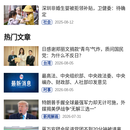
深圳非婚生婴被拒领补贴，卫健委：待确
定
社会
2025-08-12
热门文章
日感谢郑丽文捐款“青鸟”气炸，质问国民
党：为什么不反日？
台湾
2026-08-05
最高法、中央组织部、中央政法委、中央
编办、财政部、人社部印发意见
时事
2026-08-05
特朗普手握全球最强军力却无计可施，外
媒揭美伊战争“无解三选一”
新闻解画
2026-07-31
蒋万安拜会民进党团不到20分钟被请离