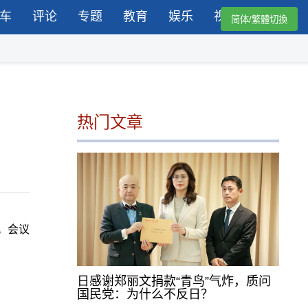
车
评论
专题
教育
娱乐
视频
简体/繁體切換
热门文章
。会议
日感谢郑丽文捐款“青鸟”气炸，质问
国民党：为什么不反日？