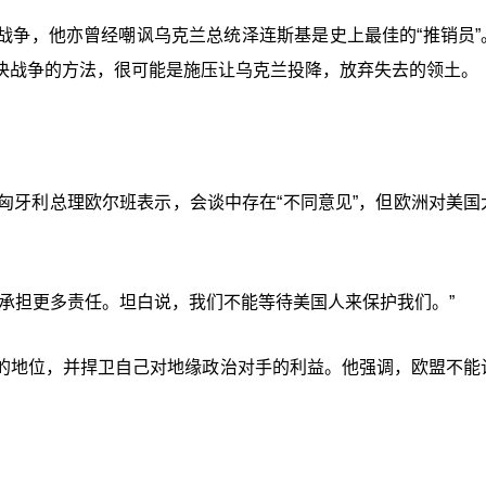
战争，他亦曾经嘲讽乌克兰总统泽连斯基是史上最佳的“推销员”
决战争的方法，很可能是施压让乌克兰投降，放弃失去的领土。
持者、匈牙利总理欧尔班表示，会谈中存在“不同意见”，但欧洲对美
承担更多责任。坦白说，我们不能等待美国人来保护我们。”
的地位，并捍卫自己对地缘政治对手的利益。他强调，欧盟不能