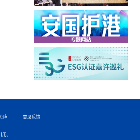
矩阵
意见反馈
引用。
返回顶部