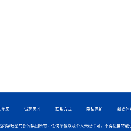
站地图
诚聘英才
联系方式
隐私保护
新媒体
站内容归星岛新闻集团所有，任何单位以及个人未经许可，不得擅自转载