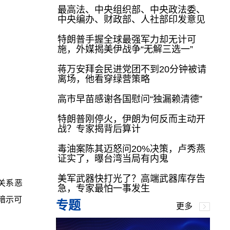
最高法、中央组织部、中央政法委、
中央编办、财政部、人社部印发意见
特朗普手握全球最强军力却无计可
施，外媒揭美伊战争“无解三选一”
蒋万安拜会民进党团不到20分钟被请
离场，他看穿绿营策略
高市早苗感谢各国慰问“独漏赖清德”
特朗普刚停火，伊朗为何反而主动开
战？专家揭背后算计
毒油案陈其迈怒问20%决策，卢秀燕
证实了，曝台湾当局有内鬼
美军武器快打光了？高端武器库存告
关系恶
急，专家最怕一事发生
暗示可
专题
更多