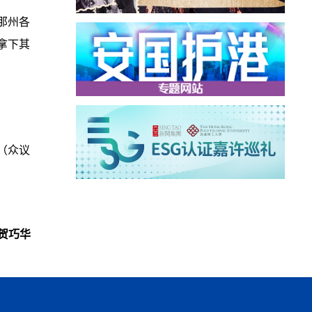
那州各
拿下其
（众议
贺巧华