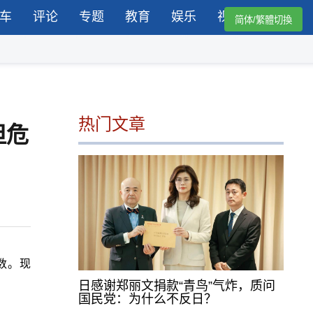
车
评论
专题
教育
娱乐
视频
简体/繁體切換
热门文章
但危
数。现
日感谢郑丽文捐款“青鸟”气炸，质问
国民党：为什么不反日？