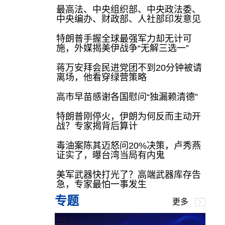
最高法、中央组织部、中央政法委、
中央编办、财政部、人社部印发意见
特朗普手握全球最强军力却无计可
施，外媒揭美伊战争“无解三选一”
蒋万安拜会民进党团不到20分钟被请
离场，他看穿绿营策略
高市早苗感谢各国慰问“独漏赖清德”
特朗普刚停火，伊朗为何反而主动开
战？专家揭背后算计
毒油案陈其迈怒问20%决策，卢秀燕
证实了，曝台湾当局有内鬼
美军武器快打光了？高端武器库存告
急，专家最怕一事发生
专题
更多