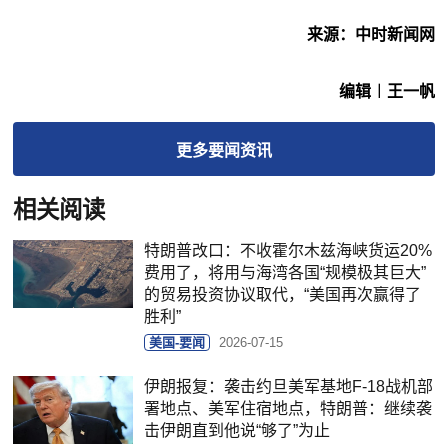
来源：中时新闻网
编辑︱王一帆
更多
要闻
资讯
相关阅读
特朗普改口：不收霍尔木兹海峡货运20%
费用了，将用与海湾各国“规模极其巨大”
的贸易投资协议取代，“美国再次赢得了
胜利”
美国-要闻
2026-07-15
伊朗报复：袭击约旦美军基地F-18战机部
署地点、美军住宿地点，特朗普：继续袭
击伊朗直到他说“够了”为止