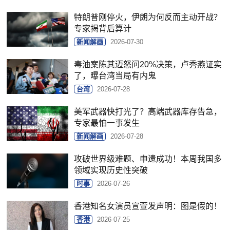
特朗普刚停火，伊朗为何反而主动开战？
专家揭背后算计
新闻解画
2026-07-30
毒油案陈其迈怒问20%决策，卢秀燕证实
了，曝台湾当局有内鬼
台湾
2026-07-28
美军武器快打光了？高端武器库存告急，
专家最怕一事发生
新闻解画
2026-07-28
攻破世界级难题、申遗成功！本周我国多
领域实现历史性突破
时事
2026-07-26
香港知名女演员宣萱发声明：图是假的！
香港
2026-07-25