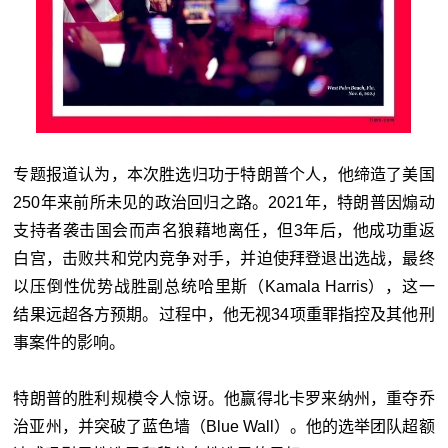
专题报道认为，本次胜选归功于特朗普个人，他缔造了美国
250年来前所未见的政治回归之路。2021年，特朗普因煽动
支持者袭击国会而声名狼藉地离任，但3年后，他成功重返
白宫，击败共和党内竞争对手，并迫使拜登退出选战，最终
以压倒性优势战胜副总统
哈里斯
（Kamala Harris），这一
结果远超各方预期。过程中，他无视34项重罪指控及其他刑
事案件的影响。
特朗普的胜利规模令人惊讶。他赢得北卡罗来纳州，重夺乔
治亚州，并突破了蓝色墙（Blue Wall）。他的选举团队超额