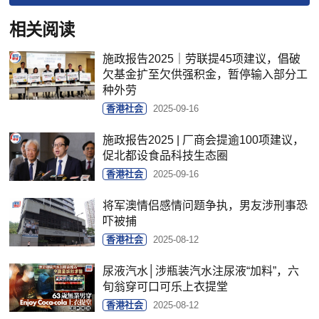
相关阅读
施政报告2025｜劳联提45项建议，倡破
欠基金扩至欠供强积金，暂停输入部分工
种外劳
香港社会
2025-09-16
施政报告2025 | 厂商会提逾100项建议，
促北都设食品科技生态圈
香港社会
2025-09-16
将军澳情侣感情问题争执，男友涉刑事恐
吓被捕
香港社会
2025-08-12
尿液汽水│涉瓶装汽水注尿液“加料”，六
旬翁穿可口可乐上衣提堂
香港社会
2025-08-12