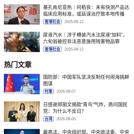
基孔肯尼亚热︱何栢良：未有快测产品达
临床应用标准，或延误治疗致本地传播
香港社会
2025-08-12
尿液汽水｜涉于樽装汽水注尿液“加料”，
六旬翁被控非法恶意施用残害物品罪
香港社会
2025-08-12
热门文章
国防部：中国军队坚决反制任何闹海挑衅
图谋
时事
2026-08-07
日感谢郑丽文捐款“青鸟”气炸，质问国民
党：为什么不反日？
台湾
2026-08-05
最高法、中央组织部、中央政法委、中央