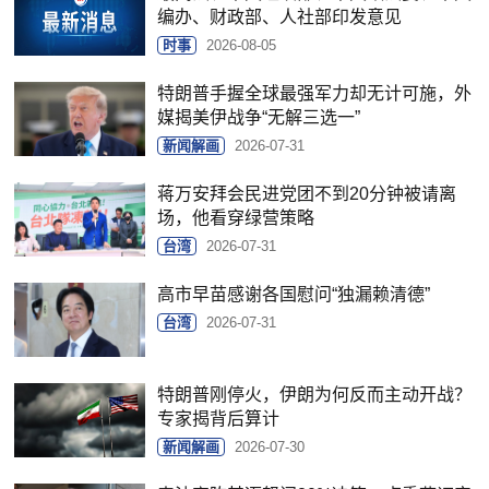
编办、财政部、人社部印发意见
时事
2026-08-05
特朗普手握全球最强军力却无计可施，外
媒揭美伊战争“无解三选一”
新闻解画
2026-07-31
蒋万安拜会民进党团不到20分钟被请离
场，他看穿绿营策略
台湾
2026-07-31
高市早苗感谢各国慰问“独漏赖清德”
台湾
2026-07-31
特朗普刚停火，伊朗为何反而主动开战？
专家揭背后算计
新闻解画
2026-07-30