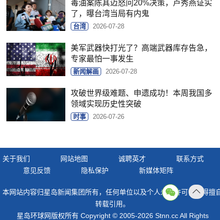
毒油案陈其迈怒问20%决策，卢秀燕证实
了，曝台湾当局有内鬼
台湾
2026-07-28
美军武器快打光了？高端武器库存告急，
专家最怕一事发生
新闻解画
2026-07-28
攻破世界级难题、申遗成功！本周我国多
领域实现历史性突破
时事
2026-07-26
关于我们
网站地图
诚聘英才
联系方式
意见反馈
隐私保护
新媒体矩阵
本网站内容归星岛新闻集团所有，任何单位以及个人未经许可，不得擅
返回
转载引用。
顶部
星岛环球网版权所有 Copyright © 2005-2026 Stnn.cc All Rights