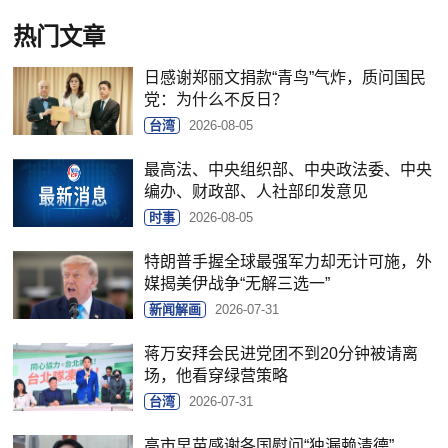
热门文章
日感谢郑丽文捐款“青鸟”气炸，质问国民
党：为什么不反日？
台湾
2026-08-05
最高法、中央组织部、中央政法委、中央
编办、财政部、人社部印发意见
时事
2026-08-05
特朗普手握全球最强军力却无计可施，外
媒揭美伊战争“无解三选一”
新闻解画
2026-07-31
蒋万安拜会民进党团不到20分钟被请离
场，他看穿绿营策略
台湾
2026-07-31
高市早苗感谢各国慰问“独漏赖清德”