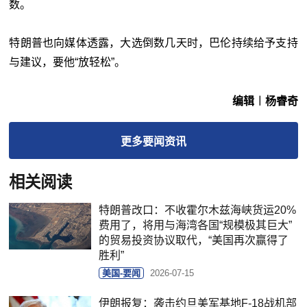
数。
特朗普也向媒体透露，大选倒数几天时，巴伦持续给予支持
与建议，要他“放轻松”。
编辑︱杨睿奇
更多
要闻
资讯
相关阅读
特朗普改口：不收霍尔木兹海峡货运20%
费用了，将用与海湾各国“规模极其巨大”
的贸易投资协议取代，“美国再次赢得了
胜利”
美国-要闻
2026-07-15
伊朗报复：袭击约旦美军基地F-18战机部