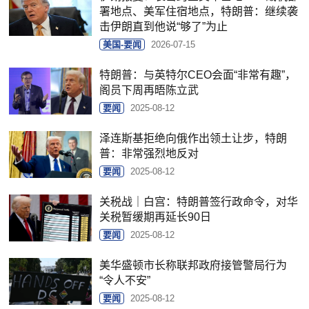
署地点、美军住宿地点，特朗普：继续袭
击伊朗直到他说“够了”为止
美国-要闻
2026-07-15
特朗普：与英特尔CEO会面“非常有趣”，
阁员下周再晤陈立武
要闻
2025-08-12
泽连斯基拒绝向俄作出领土让步，特朗
普：非常强烈地反对
要闻
2025-08-12
关税战｜白宫：特朗普签行政命令，对华
关税暂缓期再延长90日
要闻
2025-08-12
美华盛顿市长称联邦政府接管警局行为
“令人不安”
要闻
2025-08-12