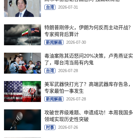
台湾
2026-07-31
特朗普刚停火，伊朗为何反而主动开战？
专家揭背后算计
新闻解画
2026-07-30
毒油案陈其迈怒问20%决策，卢秀燕证实
了，曝台湾当局有内鬼
台湾
2026-07-28
美军武器快打光了？高端武器库存告急，
专家最怕一事发生
新闻解画
2026-07-28
攻破世界级难题、申遗成功！本周我国多
领域实现历史性突破
时事
2026-07-26