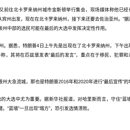
他又前往北卡罗来纳州城市金斯顿举行集会，现场媒体称他已经
从宾州出发，现在在北卡罗来纳州，接下来还要去佐治亚州。”据
该州中部的选民可能在最后的大选中发挥决定性作用。
州。据悉，特朗普4日上午先是出现在了北卡罗来纳州，下午出
称，其将在匹兹堡发表“最后的发言”，重点在于移民、犯罪和
大急流城，那也是特朗普2016年和2020年进行“最后宣传”的
敌的大选中尤为重要。据新华社报道，对哈里斯而言，守住“蓝墙
。“蓝墙”一旦出现“塌方”，恐引发选情溃败。