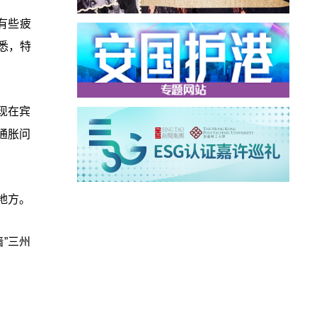
有些疲
悉，特
现在宾
通胀问
地方。
”三州