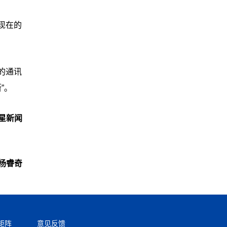
现在的
的通讯
”。
星新闻
杨睿奇
矩阵
意见反馈