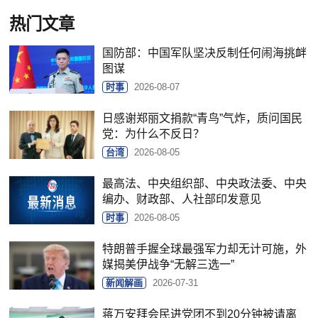
热门文章
国防部：中国军队坚决反制任何闹海挑衅
图谋
时事
2026-08-07
日感谢郑丽文捐款“青鸟”气炸，质问国民
党：为什么不反日？
台湾
2026-08-05
最高法、中央组织部、中央政法委、中央
编办、财政部、人社部印发意见
时事
2026-08-05
特朗普手握全球最强军力却无计可施，外
媒揭美伊战争“无解三选一”
新闻解画
2026-07-31
蒋万安拜会民进党团不到20分钟被请离