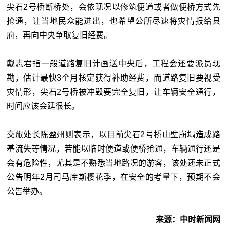
尖石2号桥断桥处，会依现况以修筑便道或者做便桥方式先
抢通，让当地民众能进出，也希望公所尽速将灾情报给县
府，再向中央争取复旧经费。
戴志君指一般道路复旧计画送中央后，工程会还要派员现
勘，估计最快3个月核定获得补助经费，而道路复旧要视受
灾情形，尖石2号桥被冲毁要完全复旧，让车辆安全通行，
时间应该会延很长。
交旅处长陈盈州则表示，以目前尖石2号桥山壁崩塌造成路
基流失等情况，若能以临时便道或便桥抢通，车辆通行还是
会有危险性，尤其是不熟悉当地路况的游客，该处还未正式
公告明年2月司马库斯樱花季，在安全的考量下，预期不会
公告举办。
来源：中时新闻网