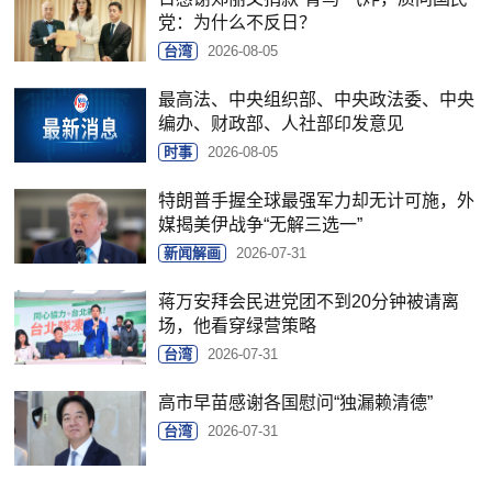
党：为什么不反日？
台湾
2026-08-05
最高法、中央组织部、中央政法委、中央
编办、财政部、人社部印发意见
时事
2026-08-05
特朗普手握全球最强军力却无计可施，外
媒揭美伊战争“无解三选一”
新闻解画
2026-07-31
蒋万安拜会民进党团不到20分钟被请离
场，他看穿绿营策略
台湾
2026-07-31
高市早苗感谢各国慰问“独漏赖清德”
台湾
2026-07-31