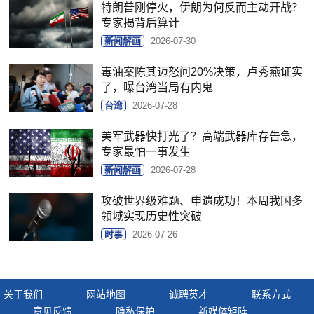
特朗普刚停火，伊朗为何反而主动开战？
专家揭背后算计
新闻解画
2026-07-30
毒油案陈其迈怒问20%决策，卢秀燕证实
了，曝台湾当局有内鬼
台湾
2026-07-28
美军武器快打光了？高端武器库存告急，
专家最怕一事发生
新闻解画
2026-07-28
攻破世界级难题、申遗成功！本周我国多
领域实现历史性突破
时事
2026-07-26
关于我们
网站地图
诚聘英才
联系方式
意见反馈
隐私保护
新媒体矩阵