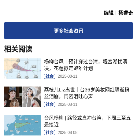
编辑︱杨睿奇
更多
社会
资讯
相关阅读
杨柳台风｜预计穿过台湾，堰塞湖忧溃
决，花莲拟定避难计划
社会
2025-08-11
荔枝儿Liz离世｜台36岁美妆网红骤逝粉
丝泪崩，闺密泪吐心声
社会
2025-08-11
台风杨柳 | 路径或直冲台湾，下周三至五
最接近
社会
2025-08-08