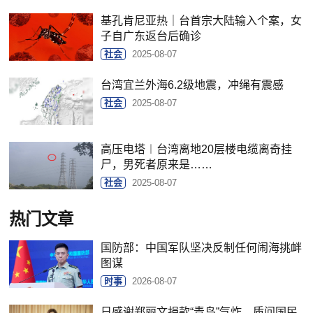
基孔肯尼亚热｜台首宗大陆输入个案，女
子自广东返台后确诊
社会
2025-08-07
台湾宜兰外海6.2级地震，冲绳有震感
社会
2025-08-07
高压电塔︱台湾离地20层楼电缆离奇挂
尸，男死者原来是……
社会
2025-08-07
热门文章
国防部：中国军队坚决反制任何闹海挑衅
图谋
时事
2026-08-07
日感谢郑丽文捐款“青鸟”气炸，质问国民