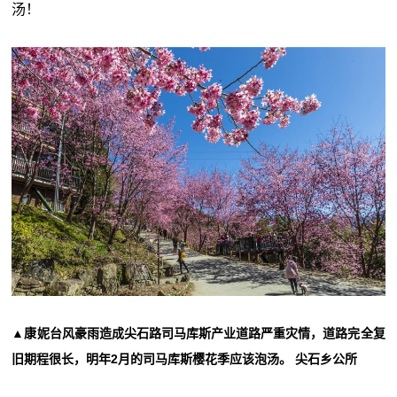
汤！
▲康妮台风豪雨造成尖石路司马库斯产业道路严重灾情，道路完全复
旧期程很长，明年2月的司马库斯樱花季应该泡汤。 尖石乡公所