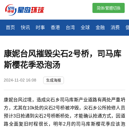
简体/繁體切換
首页
快讯
时事
香港
台湾
全球
金融
消费
康妮台风摧毁尖石2号桥，司马库
斯樱花季恐泡汤
2024-11-02 16:08
生成海报
康妮台风过境，造成尖石乡司马库斯产业道路有两处严重坍
方，尤其在10k处的尖石2号桥被冲毁，尖石乡公所抢修人员
预计3日抢通到尖石2号桥断桥处，才能确认抢通方式，因道
路全面复旧时程很长，明年2月的司马库斯樱花季应该泡