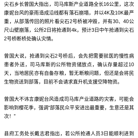
尖石乡长曾国大指出，司马库斯产业道路全长16公里，这次
康妮台风的豪雨造成沿线都有落石崩塌，并以4K及10K最严
重，从部落传回的照片看尖石2号桥被冲毁，并有30、40公
尺山壁崩落，公所2日将抢通到4k，预计3日中午抢通到尖石
2号桥断桥处确认灾情。
曾国大说，抢通到尖石2号桥后，会先把需要就医的慢性病
患者外送，司马库斯的公所物资储放点，确认存量超过10
天，当地居民亦有自备存粮，暂无断粮问题，但还是会将民
生物资送到部落，目前不会请求直升机支援空降物资。
曾国大不讳言康妮台风造成司马库产业道路的灾害，可能会
影响到樱花季，强调“部落民众平安进出最重要，生意还是其
次！”
县府工务处长戴志君指出，若公所抢通人员3日能顺利进到