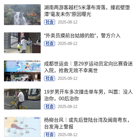
湖南两游客越栏5米瀑布滑落，撞岩壁堕
潭“毫发未伤”原因曝光
社会
2025-08-12
“外卖员摸前台姑娘的脸”，警方介入
社会
2025-08-12
成都世运会｜意29岁运动员定向比赛昏迷
入院，抢救无效不幸离世
社会
2025-08-12
19岁男开车多次撞击单车男，叫嚣：没人
治你，00后治你
社会
2025-08-12
杨柳台风｜或先后登陆台湾及闽南粤东，
台发海上警报
社会
2025-08-12