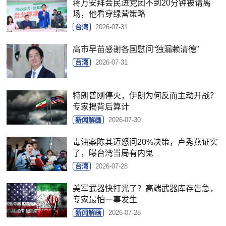
蒋万安拜会民进党团不到20分钟被请离
场，他看穿绿营策略
台湾
2026-07-31
高市早苗感谢各国慰问“独漏赖清德”
台湾
2026-07-31
特朗普刚停火，伊朗为何反而主动开战？
专家揭背后算计
新闻解画
2026-07-30
毒油案陈其迈怒问20%决策，卢秀燕证实
了，曝台湾当局有内鬼
台湾
2026-07-28
美军武器快打光了？高端武器库存告急，
专家最怕一事发生
新闻解画
2026-07-28