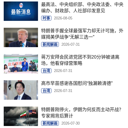
最高法、中央组织部、中央政法委、中央
编办、财政部、人社部印发意见
时事
2026-08-05
特朗普手握全球最强军力却无计可施，外
媒揭美伊战争“无解三选一”
新闻解画
2026-07-31
蒋万安拜会民进党团不到20分钟被请离
场，他看穿绿营策略
台湾
2026-07-31
高市早苗感谢各国慰问“独漏赖清德”
台湾
2026-07-31
特朗普刚停火，伊朗为何反而主动开战？
专家揭背后算计
新闻解画
2026-07-30