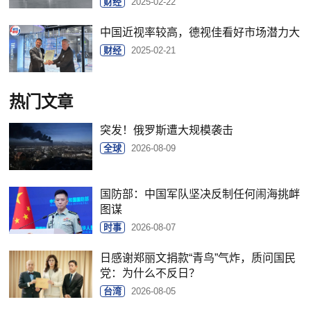
财经
2025-02-22
中国近视率较高，德视佳看好市场潜力大
财经
2025-02-21
热门文章
突发！俄罗斯遭大规模袭击
全球
2026-08-09
国防部：中国军队坚决反制任何闹海挑衅
图谋
时事
2026-08-07
日感谢郑丽文捐款“青鸟”气炸，质问国民
党：为什么不反日？
台湾
2026-08-05