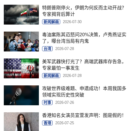
特朗普刚停火，伊朗为何反而主动开战？
专家揭背后算计
新闻解画
2026-07-30
毒油案陈其迈怒问20%决策，卢秀燕证实
了，曝台湾当局有内鬼
台湾
2026-07-28
美军武器快打光了？高端武器库存告急，
专家最怕一事发生
新闻解画
2026-07-28
攻破世界级难题、申遗成功！本周我国多
领域实现历史性突破
时事
2026-07-26
香港知名女演员宣萱发声明：图是假的！
香港
2026-07-25