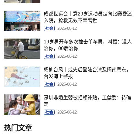
成都世运会｜意29岁运动员定向比赛昏迷
入院，抢救无效不幸离世
社会
2025-08-12
19岁男开车多次撞击单车男，叫嚣：没人
治你，00后治你
社会
2025-08-12
杨柳台风｜或先后登陆台湾及闽南粤东，
台发海上警报
社会
2025-08-12
深圳非婚生婴被拒领补贴，卫健委：待确
定
社会
2025-08-12
热门文章