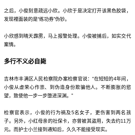
之后，小俊刻意疏远小欣。小欣于是决定打开该黑色胶袋，
发现裡面装的是“练功券”伪钞。
小欣感到晴天霹雳，马上报警处理。小俊被捕后，如实交代
案情。
多行不义必自毙
吉林市丰满区人民检察院办案检察官说：“在短短的4年间，
小俊从虚荣心作祟、到伪造身份欺骗他人。不断膨胀的慾
望，致使他一步一步堕进深渊。”
检察官表示，小俊的行为祸及5名女子，更伤害到两名孩
子。另外，小红母亲的社保卡，亦曾被其盗用，失去约11万
元。而护士小兰接到通知后，久久不能接受现实。