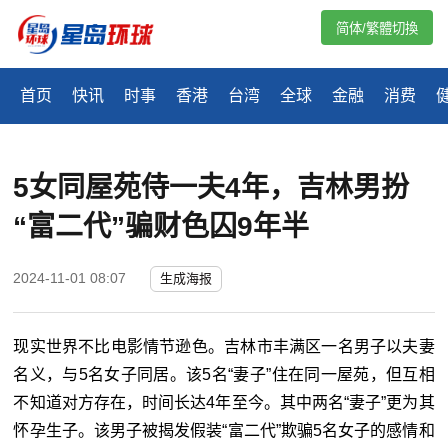
简体/繁體切換
首页
快讯
时事
香港
台湾
全球
金融
消费
5女同屋苑侍一夫4年，吉林男扮
“富二代”骗财色囚9年半
2024-11-01 08:07
生成海报
现实世界不比电影情节逊色。吉林市丰满区一名男子以夫妻
名义，与5名女子同居。该5名“妻子”住在同一屋苑，但互相
不知道对方存在，时间长达4年至今。其中两名“妻子”更为其
怀孕生子。该男子被揭发假装“富二代”欺骗5名女子的感情和