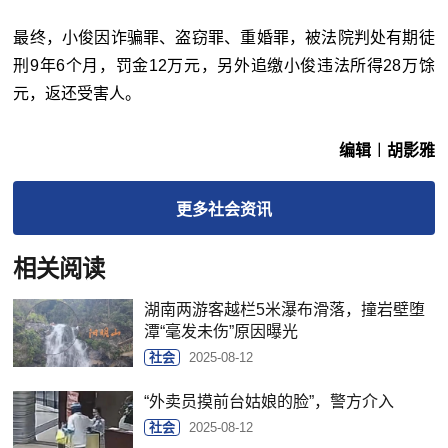
最终，小俊因诈骗罪、盗窃罪、重婚罪，被法院判处有期徒
刑9年6个月，罚金12万元，另外追缴小俊违法所得28万馀
元，返还受害人。
编辑︱胡影雅
更多
社会
资讯
相关阅读
湖南两游客越栏5米瀑布滑落，撞岩壁堕
潭“毫发未伤”原因曝光
社会
2025-08-12
“外卖员摸前台姑娘的脸”，警方介入
社会
2025-08-12