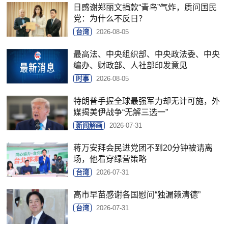
日感谢郑丽文捐款“青鸟”气炸，质问国民
党：为什么不反日？
台湾
2026-08-05
最高法、中央组织部、中央政法委、中央
编办、财政部、人社部印发意见
时事
2026-08-05
特朗普手握全球最强军力却无计可施，外
媒揭美伊战争“无解三选一”
新闻解画
2026-07-31
蒋万安拜会民进党团不到20分钟被请离
场，他看穿绿营策略
台湾
2026-07-31
高市早苗感谢各国慰问“独漏赖清德”
台湾
2026-07-31